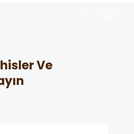
Ready to Get Started?
Get Free Consultation
ahisler Ve
ayın