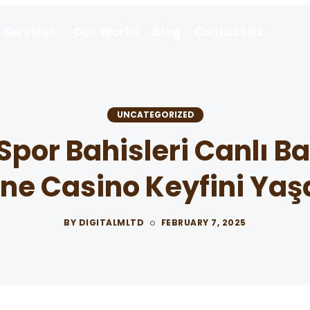
Services
Our Works
Blog
Contact Us
UNCATEGORIZED
 Spor Bahisleri Canlı B
ine Casino Keyfini Yaş
BY DIGITALMLTD
FEBRUARY 7, 2025