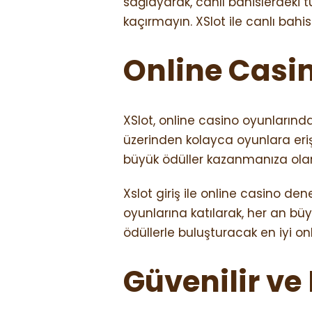
sağlayarak, canlı bahislerdeki tü
kaçırmayın. XSlot ile canlı bah
Online Casin
XSlot, online casino oyunlarında 
üzerinden kolayca oyunlara erişe
büyük ödüller kazanmanıza olan
Xslot giriş ile online casino den
oyunlarına katılarak, her an büy
ödüllerle buluşturacak en iyi o
Güvenilir ve