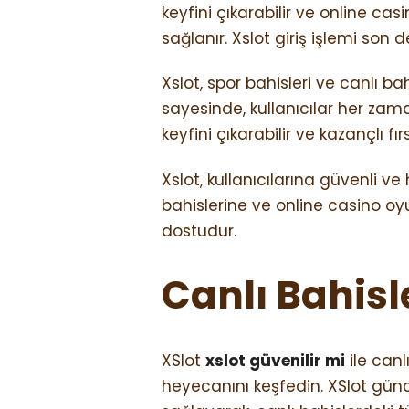
keyfini çıkarabilir ve online casi
sağlanır. Xslot giriş işlemi son 
Xslot, spor bahisleri ve canlı b
sayesinde, kullanıcılar her zama
keyfini çıkarabilir ve kazançlı fır
Xslot, kullanıcılarına güvenli ve
bahislerine ve online casino oyun
dostudur.
Canlı Bahisl
XSlot
xslot güvenilir mi
ile canl
heyecanını keşfedin. XSlot günce