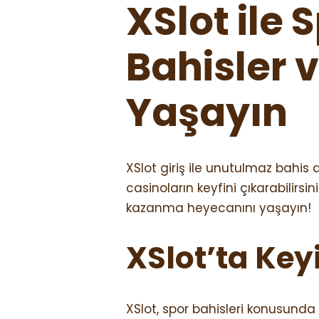
XSlot ile 
Bahisler 
Yaşayın
XSlot giriş ile unutulmaz bahis d
casinoların keyfini çıkarabilirsin
kazanma heyecanını yaşayın!
XSlot’ta Keyi
XSlot, spor bahisleri konusunda e