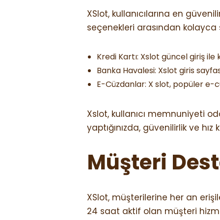
XSlot, kullanıcılarına en güvenil
seçenekleri arasından kolayca s
Kredi Kartı: Xslot güncel giriş i
Banka Havalesi: Xslot giris sayfa
E-Cüzdanlar: X slot, popüler e-c
Xslot, kullanıcı memnuniyeti oda
yaptığınızda, güvenilirlik ve h
Müşteri Dest
XSlot, müşterilerine her an erişi
24 saat aktif olan müşteri hizme