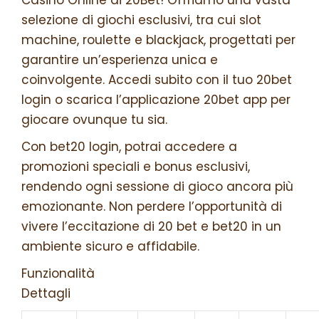
Casinò Online di 20Bet! Offriamo una vasta
selezione di giochi esclusivi, tra cui slot
machine, roulette e blackjack, progettati per
garantire un’esperienza unica e
coinvolgente. Accedi subito con il tuo 20bet
login o scarica l’applicazione 20bet app per
giocare ovunque tu sia.
Con bet20 login, potrai accedere a
promozioni speciali e bonus esclusivi,
rendendo ogni sessione di gioco ancora più
emozionante. Non perdere l’opportunità di
vivere l’eccitazione di 20 bet e bet20 in un
ambiente sicuro e affidabile.
Funzionalità
Dettagli