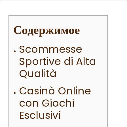
Содержимое
Scommesse
Sportive di Alta
Qualità
Casinò Online
con Giochi
Esclusivi