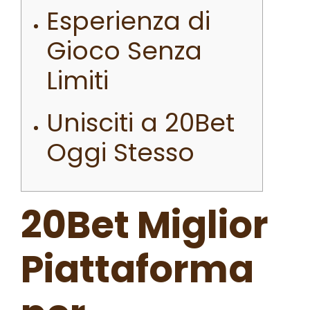
Esperienza di
Gioco Senza
Limiti
Unisciti a 20Bet
Oggi Stesso
20Bet Miglior
Piattaforma