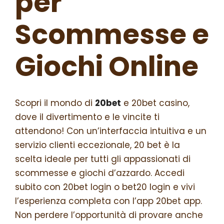
per
Scommesse e
Giochi Online
Scopri il mondo di
20bet
e 20bet casino,
dove il divertimento e le vincite ti
attendono! Con un’interfaccia intuitiva e un
servizio clienti eccezionale, 20 bet è la
scelta ideale per tutti gli appassionati di
scommesse e giochi d’azzardo. Accedi
subito con 20bet login o bet20 login e vivi
l’esperienza completa con l’app 20bet app.
Non perdere l’opportunità di provare anche