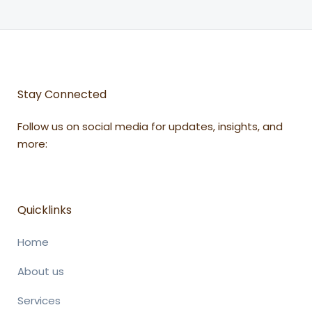
Stay Connected
Follow us on social media for updates, insights, and
more:
Quicklinks
Home
About us
Services