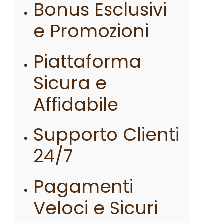
Bonus Esclusivi
e Promozioni
Piattaforma
Sicura e
Affidabile
Supporto Clienti
24/7
Pagamenti
Veloci e Sicuri