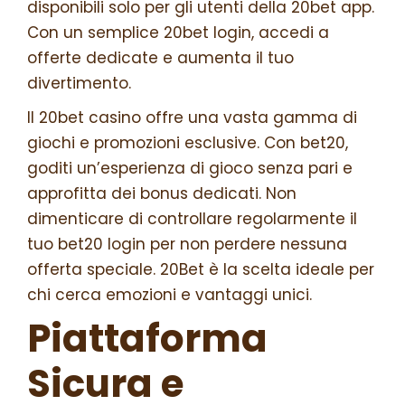
disponibili solo per gli utenti della 20bet app.
Con un semplice 20bet login, accedi a
offerte dedicate e aumenta il tuo
divertimento.
Il 20bet casino offre una vasta gamma di
giochi e promozioni esclusive. Con bet20,
goditi un’esperienza di gioco senza pari e
approfitta dei bonus dedicati. Non
dimenticare di controllare regolarmente il
tuo bet20 login per non perdere nessuna
offerta speciale. 20Bet è la scelta ideale per
chi cerca emozioni e vantaggi unici.
Piattaforma
Sicura e