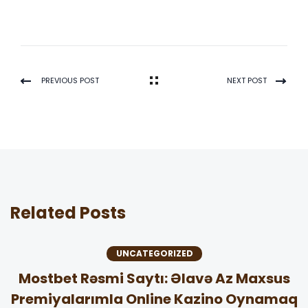
PREVIOUS POST
NEXT POST
Related Posts
UNCATEGORIZED
Mostbet Rəsmi Saytı: Əlavə Az Maxsus
Premiyalarımla Online Kazino Oynamaq