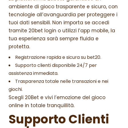
ambiente di gioco trasparente e sicuro, con
tecnologie all’avanguardia per proteggere i
tuoi dati sensibili. Non importa se accedi
tramite 20bet login o utilizzi l’app mobile, la
tua esperienza sarà sempre fluida e
protetta.
Registrazione rapida e sicura su bet20.
Supporto clienti disponibile 24/7 per
assistenza immediata.
Trasparenza totale nelle transazioni e nei
giochi.
Scegli 20Bet e vivi l’emozione del gioco
online in totale tranquillità.
Supporto Clienti