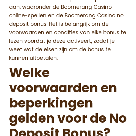
aan, waaronder de Boomerang Casino
online-spellen en de Boomerang Casino no
deposit bonus. Het is belangrijk om de
voorwaarden en condities van elke bonus te
lezen voordat je deze activeert, zodat je
weet wat de eisen zijn om de bonus te
kunnen uitbetalen.
Welke
voorwaarden en
beperkingen
gelden voor de No
Deposit Bonus?