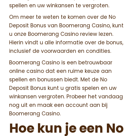
spellen en uw winkansen te vergroten.
Om meer te weten te komen over de No
Deposit Bonus van Boomerang Casino, kunt
u onze Boomerang Casino review lezen.
Hierin vindt u alle informatie over de bonus,
inclusief de voorwaarden en condities.
Boomerang Casino is een betrouwbaar
online casino dat een ruime keuze aan
spellen en bonussen biedt. Met de No
Deposit Bonus kunt u gratis spelen en uw
winkansen vergroten. Probeer het vandaag
nog uit en maak een account aan bij
Boomerang Casino.
Hoe kun je een No