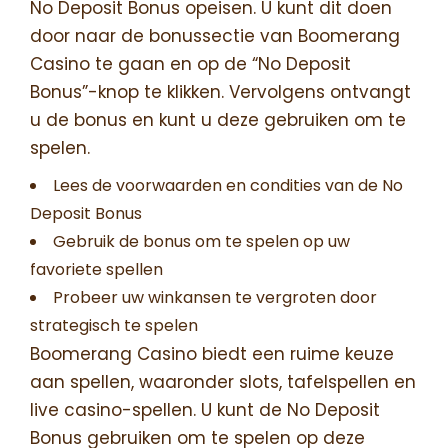
No Deposit Bonus opeisen. U kunt dit doen
door naar de bonussectie van Boomerang
Casino te gaan en op de “No Deposit
Bonus”-knop te klikken. Vervolgens ontvangt
u de bonus en kunt u deze gebruiken om te
spelen.
Lees de voorwaarden en condities van de No
Deposit Bonus
Gebruik de bonus om te spelen op uw
favoriete spellen
Probeer uw winkansen te vergroten door
strategisch te spelen
Boomerang Casino biedt een ruime keuze
aan spellen, waaronder slots, tafelspellen en
live casino-spellen. U kunt de No Deposit
Bonus gebruiken om te spelen op deze