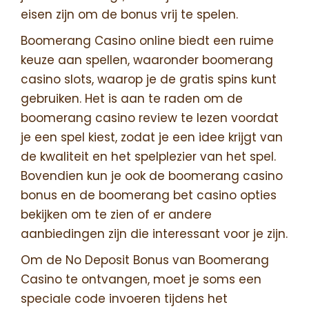
eisen zijn om de bonus vrij te spelen.
Boomerang Casino online biedt een ruime
keuze aan spellen, waaronder boomerang
casino slots, waarop je de gratis spins kunt
gebruiken. Het is aan te raden om de
boomerang casino review te lezen voordat
je een spel kiest, zodat je een idee krijgt van
de kwaliteit en het spelplezier van het spel.
Bovendien kun je ook de boomerang casino
bonus en de boomerang bet casino opties
bekijken om te zien of er andere
aanbiedingen zijn die interessant voor je zijn.
Om de No Deposit Bonus van Boomerang
Casino te ontvangen, moet je soms een
speciale code invoeren tijdens het