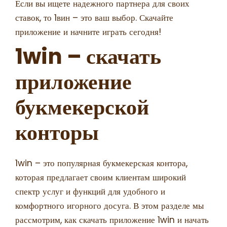
Если вы ищете надежного партнера для своих
ставок, то 1вин – это ваш выбор. Скачайте
приложение и начните играть сегодня!
1win – скачать
приложение
букмекерской
конторы
1win – это популярная букмекерская контора,
которая предлагает своим клиентам широкий
спектр услуг и функций для удобного и
комфортного игорного досуга. В этом разделе мы
рассмотрим, как скачать приложение 1win и начать