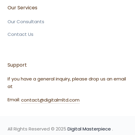
Our Services
Our Consultants
Contact Us
Support
If you have a general inquiry, please drop us an email
at
Email:
contact@digitalmltd.com
All Rights Reserved © 2025
Digital Masterpiece
.