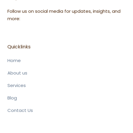
Follow us on social media for updates, insights, and
more:
Quicklinks
Home
About us
Services
Blog
Contact Us