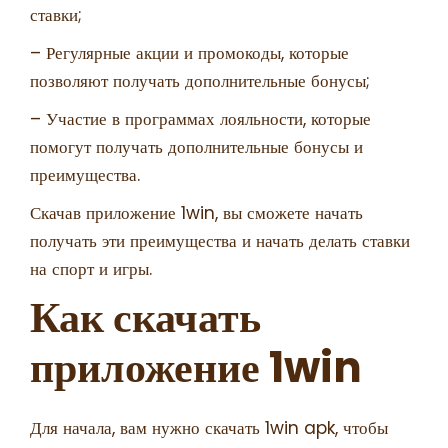
ставки;
– Регулярные акции и промокоды, которые
позволяют получать дополнительные бонусы;
– Участие в программах лояльности, которые
помогут получать дополнительные бонусы и
преимущества.
Скачав приложение 1win, вы сможете начать
получать эти преимущества и начать делать ставки
на спорт и игры.
Как скачать
приложение 1win
Для начала, вам нужно скачать 1win apk, чтобы