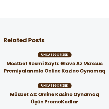
Related Posts
UNCATEGORIZED
Mostbet Rəsmi Saytı: Əlavə Az Maxsus
Premiyalarımla Online Kazino Oynamaq
UNCATEGORIZED
Müsbet Az: Online Kasino Oynamaq
Üçün PromoKodlar