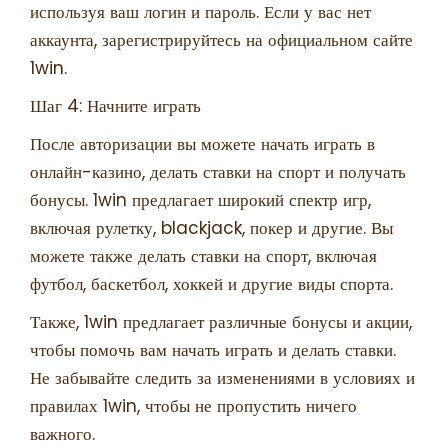
используя ваш логин и пароль. Если у вас нет
аккаунта, зарегистрируйтесь на официальном сайте
1win.
Шаг 4: Начните играть
После авторизации вы можете начать играть в
онлайн-казино, делать ставки на спорт и получать
бонусы. 1win предлагает широкий спектр игр,
включая рулетку, blackjack, покер и другие. Вы
можете также делать ставки на спорт, включая
футбол, баскетбол, хоккей и другие виды спорта.
Также, 1win предлагает различные бонусы и акции,
чтобы помочь вам начать играть и делать ставки.
Не забывайте следить за изменениями в условиях и
правилах 1win, чтобы не пропустить ничего
важного.