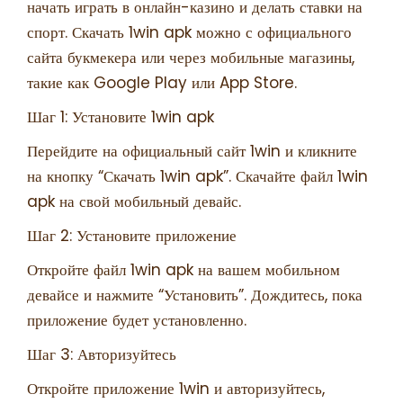
начать играть в онлайн-казино и делать ставки на
спорт. Скачать 1win apk можно с официального
сайта букмекера или через мобильные магазины,
такие как Google Play или App Store.
Шаг 1: Установите 1win apk
Перейдите на официальный сайт 1win и кликните
на кнопку “Скачать 1win apk”. Скачайте файл 1win
apk на свой мобильный девайс.
Шаг 2: Установите приложение
Откройте файл 1win apk на вашем мобильном
девайсе и нажмите “Установить”. Дождитесь, пока
приложение будет установленно.
Шаг 3: Авторизуйтесь
Откройте приложение 1win и авторизуйтесь,