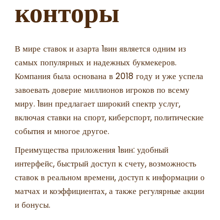
конторы
В мире ставок и азарта 1вин является одним из
самых популярных и надежных букмекеров.
Компания была основана в 2018 году и уже успела
завоевать доверие миллионов игроков по всему
миру. 1вин предлагает широкий спектр услуг,
включая ставки на спорт, киберспорт, политические
события и многое другое.
Преимущества приложения 1вин: удобный
интерфейс, быстрый доступ к счету, возможность
ставок в реальном времени, доступ к информации о
матчах и коэффициентах, а также регулярные акции
и бонусы.