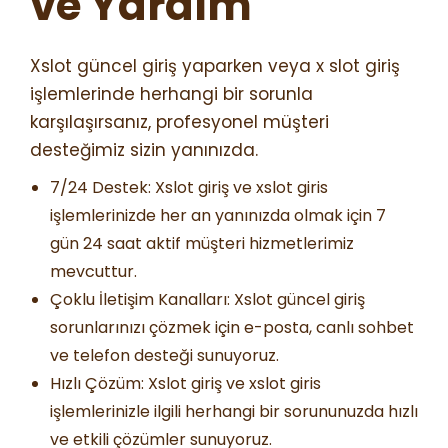
ve Yardım
Xslot güncel giriş yaparken veya x slot giriş
işlemlerinde herhangi bir sorunla
karşılaşırsanız, profesyonel müşteri
desteğimiz sizin yanınızda.
7/24 Destek: Xslot giriş ve xslot giris
işlemlerinizde her an yanınızda olmak için 7
gün 24 saat aktif müşteri hizmetlerimiz
mevcuttur.
Çoklu İletişim Kanalları: Xslot güncel giriş
sorunlarınızı çözmek için e-posta, canlı sohbet
ve telefon desteği sunuyoruz.
Hızlı Çözüm: Xslot giriş ve xslot giris
işlemlerinizle ilgili herhangi bir sorununuzda hızlı
ve etkili çözümler sunuyoruz.