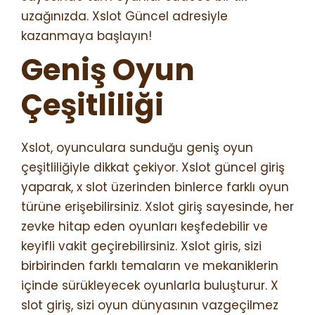
uzağınızda. Xslot Güncel adresiyle
kazanmaya başlayın!
Geniş Oyun
Çeşitliliği
Xslot, oyunculara sunduğu geniş oyun
çeşitliliğiyle dikkat çekiyor. Xslot güncel giriş
yaparak, x slot üzerinden binlerce farklı oyun
türüne erişebilirsiniz. Xslot giriş sayesinde, her
zevke hitap eden oyunları keşfedebilir ve
keyifli vakit geçirebilirsiniz. Xslot giris, sizi
birbirinden farklı temaların ve mekaniklerin
içinde sürükleyecek oyunlarla buluşturur. X
slot giriş, sizi oyun dünyasının vazgeçilmez