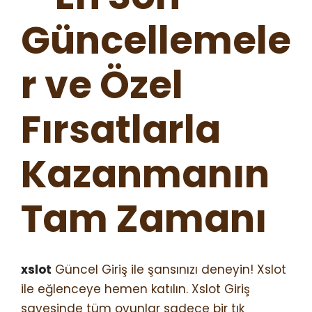
Güncellemele
r ve Özel
Fırsatlarla
Kazanmanın
Tam Zamanı
xslot
Güncel Giriş ile şansınızı deneyin! Xslot
ile eğlenceye hemen katılın. Xslot Giriş
sayesinde tüm oyunlar sadece bir tık