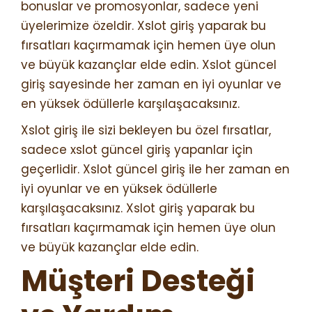
bonuslar ve promosyonlar, sadece yeni
üyelerimize özeldir. Xslot giriş yaparak bu
fırsatları kaçırmamak için hemen üye olun
ve büyük kazançlar elde edin. Xslot güncel
giriş sayesinde her zaman en iyi oyunlar ve
en yüksek ödüllerle karşılaşacaksınız.
Xslot giriş ile sizi bekleyen bu özel fırsatlar,
sadece xslot güncel giriş yapanlar için
geçerlidir. Xslot güncel giriş ile her zaman en
iyi oyunlar ve en yüksek ödüllerle
karşılaşacaksınız. Xslot giriş yaparak bu
fırsatları kaçırmamak için hemen üye olun
ve büyük kazançlar elde edin.
Müşteri Desteği