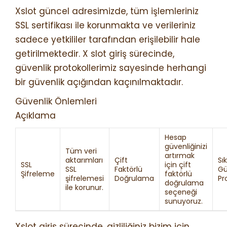
Xslot güncel adresimizde, tüm işlemleriniz
SSL sertifikası ile korunmakta ve verileriniz
sadece yetkililer tarafından erişilebilir hale
getirilmektedir. X slot giriş sürecinde,
güvenlik protokollerimiz sayesinde herhangi
bir güvenlik açığından kaçınılmaktadır.
Güvenlik Önlemleri
Açıklama
Hesap
güvenliğinizi
Tüm veri
artırmak
aktarımları
Çift
Sık
SSL
için çift
SSL
Faktörlü
Gü
Şifreleme
faktörlü
şifrelemesi
Doğrulama
Pr
doğrulama
ile korunur.
seçeneği
sunuyoruz.
Xslot giris sürecinde, gizliliğiniz bizim için