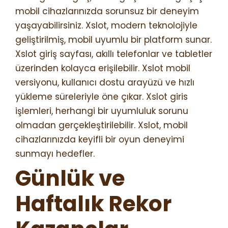
mobil cihazlarınızda sorunsuz bir deneyim
yaşayabilirsiniz. Xslot, modern teknolojiyle
geliştirilmiş, mobil uyumlu bir platform sunar.
Xslot giriş sayfası, akıllı telefonlar ve tabletler
üzerinden kolayca erişilebilir. Xslot mobil
versiyonu, kullanıcı dostu arayüzü ve hızlı
yükleme süreleriyle öne çıkar. Xslot giris
işlemleri, herhangi bir uyumluluk sorunu
olmadan gerçekleştirilebilir. Xslot, mobil
cihazlarınızda keyifli bir oyun deneyimi
sunmayı hedefler.
Günlük ve
Haftalık Rekor