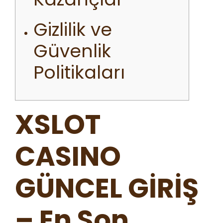
Gizlilik ve
Güvenlik
Politikaları
XSLOT
CASINO
GÜNCEL GİRİŞ
– En Son