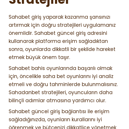
Sahabet giriş yaparak kazanma şansınızı
artırmak için doğru stratejileri uygulamanız
önemlidir. Sahabet güncel giriş adresini
kullanarak platforma erişim sağladıktan
sonra, oyunlarda dikkatli bir şekilde hareket
etmek büyük önem taşır.
Sahabet bahis oyunlarında başarılı olmak
için, öncelikle saha bet oyunlarını iyi analiz
etmeli ve doğru tahminlerde bulunmalısınız.
Sahadanbet stratejileri, oyuncuların daha
bilinçli adımlar atmasına yardımcı olur.
Sahabet güncel giriş bağlantısı ile erişim
sağladığınızda, oyunların kurallarını iyi
öğrenmek ve bütçenizi dikkatlice yönetmek