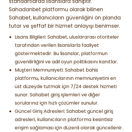
standartlarda lisanslara sahiptir.
Sahadanbet platformu olarak bilinen
Sahabet, kullanıcıların güvenliğini ön planda
tutar ve şeffaf bir hizmet anlayışı benimser.
Lisans Bilgileri: Sahabet, uluslararası otoriteler
tarafından verilen lisanslarla faaliyet
göstermektedir. Bu lisanslar, platformun
güvenilirliğini ve adil oyun politikasını kanıtlar.
Müşteri Memnuniyeti: Sahabet bahis
platformu, kullanıcılarının memnuniyetini en
üst düzeyde tutmak için 7/24 destek hizmeti
sunar. Sahabet giriş işlemleri ve diğer
sorularınız için hızlı çözümler sunulur.
Güncel Giriş Adresleri: Sahabet güncel giriş
adresleri, kullanıcıların platforma kesintisiz
erişim sağlaması için düzenli olarak güncellenir.