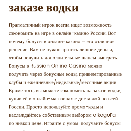
заказе водки
Прагматичный игрок всегда ищет возможность
сэкономить на игре в онлайн-казино России. Вот
почему бонусы в онлайн-казино – это отличное
решение. Вам не нужно тратить лишние деньги,
чтобы получить дополнительные шансы выиграть.
Бонусы в Russian Online Casino можно
получить через бонусные коды, привилегированные
клубы и ежедневные/недельные/месячные акции.
Кроме того, вы можете сэкономить на заказе водки,
купив её в онлайн-магазинах с доставкой по всей
России. Просто используйте промо-коды и
наслаждайтесь собственным выбором alkogol’a
по низкой цене. Играйте с умом: получайте бонусы