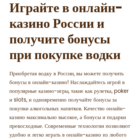
Играйте в онлайн-
казино России и
получите бонусы
при покупке водки
Приобретая водку в России, вы можете получить
бонусы в онлайн-казино! Наслаждайтесь игрой в
популярные казино-игры, такие как рулетка, poker
и slots, и одновременно получайте бонусы за
покупки алкогольных напитков. Качество онлайн-
казино максимально высокое, а бонусы и подарки
превосходные. Современные технологии позволяют
удобно и легко играть в онлайн-казино из любого