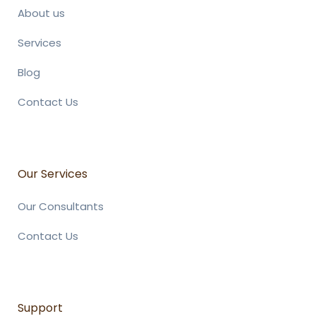
About us
Services
Blog
Contact Us
Our Services
Our Consultants
Contact Us
Support