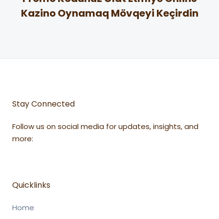
Kazino Oynamaq Mövqeyi Keçirdin
Stay Connected
Follow us on social media for updates, insights, and
more:
Quicklinks
Home