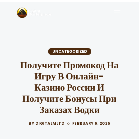
UNCATEGORIZED
Получите Промокод На
Игру В Онлайн-
Казино России И
Получите Бонусы При
Заказах Водки
BY DIGITALMLTD
FEBRUARY 6, 2025