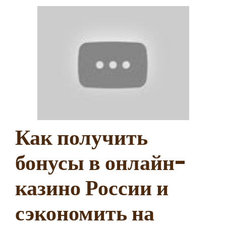
Как получить
бонусы в онлайн-
казино России и
сэкономить на