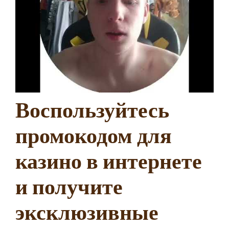
Воспользуйтесь
промокодом для
казино в интернете
и получите
эксклюзивные