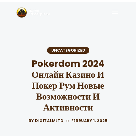
UNCATEGORIZED
Pokerdom 2024
Онлайн Казино И
Покер Рум Новые
Возможности И
Активности
BY DIGITALMLTD
FEBRUARY 1, 2025