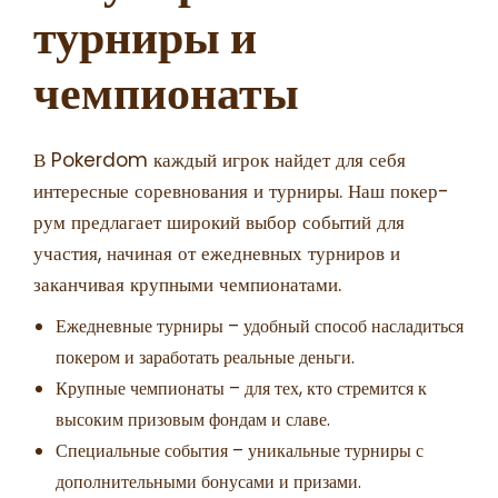
турниры и
чемпионаты
В Pokerdom каждый игрок найдет для себя
интересные соревнования и турниры. Наш покер-
рум предлагает широкий выбор событий для
участия, начиная от ежедневных турниров и
заканчивая крупными чемпионатами.
Ежедневные турниры – удобный способ насладиться
покером и заработать реальные деньги.
Крупные чемпионаты – для тех, кто стремится к
высоким призовым фондам и славе.
Специальные события – уникальные турниры с
дополнительными бонусами и призами.