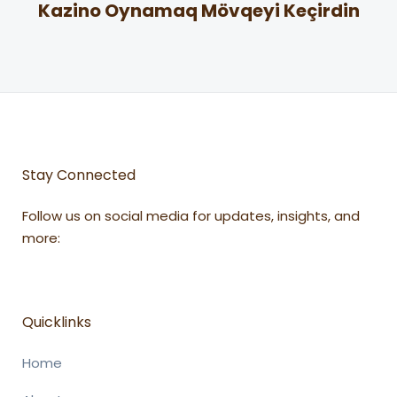
Kazino Oynamaq Mövqeyi Keçirdin
Stay Connected
Follow us on social media for updates, insights, and
more:
Quicklinks
Home