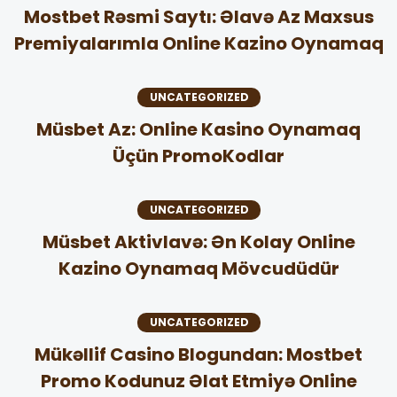
Mostbet Rəsmi Saytı: Əlavə Az Maxsus
Premiyalarımla Online Kazino Oynamaq
UNCATEGORIZED
Müsbet Az: Online Kasino Oynamaq
Üçün PromoKodlar
UNCATEGORIZED
Müsbet Aktivlavə: Ən Kolay Online
Kazino Oynamaq Mövcudüdür
UNCATEGORIZED
Mükəllif Casino Blogundan: Mostbet
Promo Kodunuz Əlat Etmiyə Online