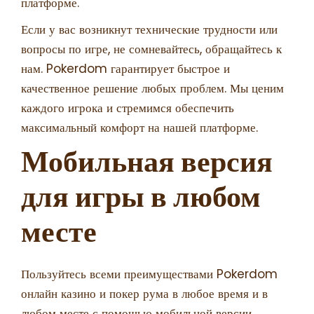
платформе.
Если у вас возникнут технические трудности или
вопросы по игре, не сомневайтесь, обращайтесь к
нам. Pokerdom гарантирует быстрое и
качественное решение любых проблем. Мы ценим
каждого игрока и стремимся обеспечить
максимальный комфорт на нашей платформе.
Мобильная версия
для игры в любом
месте
Пользуйтесь всеми преимуществами Pokerdom
онлайн казино и покер рума в любое время и в
любом месте с помощью мобильной версии.