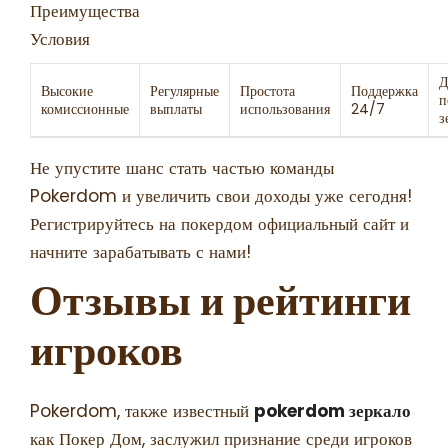
Преимущества
Условия
Д
Высокие
Регулярные
Простота
Поддержка
п
комиссионные
выплаты
использования
24/7
з
Не упустите шанс стать частью команды
Pokerdom и увеличить свои доходы уже сегодня!
Регистрируйтесь на покердом официальный сайт и
начните зарабатывать с нами!
Отзывы и рейтинги
игроков
Pokerdom, также известный
pokerdom зеркало
как Покер Дом, заслужил признание среди игроков