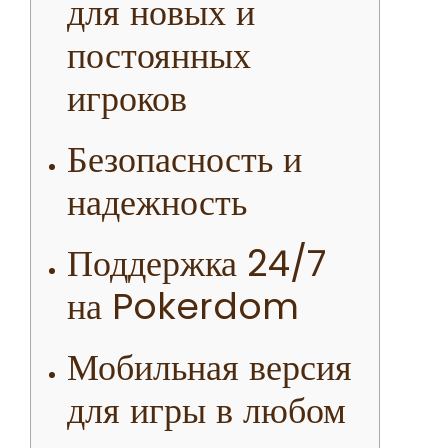
для новых и
постоянных
игроков
Безопасность и
надежность
Поддержка 24/7
на Pokerdom
Мобильная версия
для игры в любом