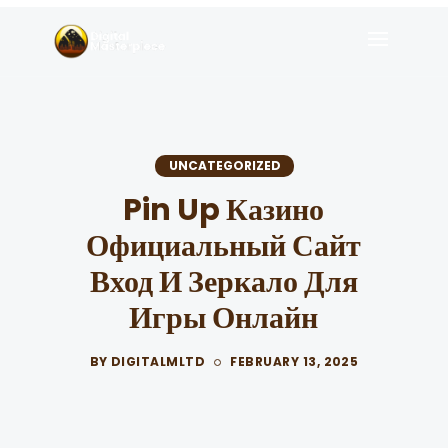
UNCATEGORIZED
Pin Up Казино
Официальный Сайт
Вход И Зеркало Для
Игры Онлайн
BY DIGITALMLTD
FEBRUARY 13, 2025