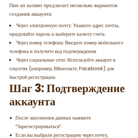
Пин ап казино предлагает несколько вариантов
создания аккаунта:
Через электронную почту: Укажите адрес почты,
придумайте пароль и выберите валюту счета.
Через номер телефона: Введите номер мобильного
телефона и получите код подтверждения.
Через социальные сети: Используйте аккаунт в
соцсетях (например, ВКонтакте, Facebook) для
быстрой регистрации.
Шаг 3: Подтверждение
аккаунта
После заполнения данных нажмите
“Зарегистрироваться”.
Если вы выбрали регистрацию через почту,