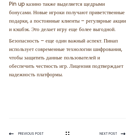
Pin up казино также выделяется щедрыми
бонусами. Новые игроки получают приветственные
подарки, а постоянные клиенты – регулярные акции
и кэшбэк. Это делает игру еще более выгодной.
Безопасность – еще один важный аспект. Пинап
использует современные технологии шифрования,
чтобы защитить данные пользователей и
обеспечить честность игр. Лицензия подтверждает
надежность платформы.
PREVIOUS POST
NEXT POST