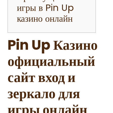
игры в Pin Up
казино онлайн
Pin Up Казино
официальный
сайт вход и
зеркало для
игры онлайн