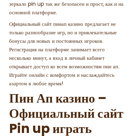
зеркало pin up так же безопасен и прост, как и на
основной платформе.
Официальный сайт пинап казино предлагает не
только разнообразие игр, но и привлекательные
бонусы для новых и постоянных игроков.
Регистрация на платформе занимает всего
несколько минут, а вход в личный кабинет
открывает доступ ко всем возможностям пин ап.
Играйте онлайн с комфортом и наслаждайтесь
азартом в любое время!
Пин Ап казино –
Официальный сайт
Pin up играть