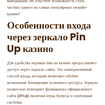
выигрышам. Не упустите возможность стать
частью одного из самых популярных онлайн-
казино!
Особенности входа
через зеркало Pin
Up казино
Для удобства игроков пин ап казино предоставляет
доступ через зеркало сайта. Это альтернативный
способ входа, который позволяет обойти
возможные блокировки основного ресурса. Зеркало
полностью повторяет функционал официального
сайта pinup, включая игры, бонусы и платежные
системы.