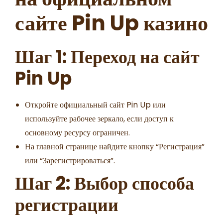
сайте Pin Up казино
Шаг 1: Переход на сайт
Pin Up
Откройте официальный сайт Pin Up или
используйте рабочее зеркало, если доступ к
основному ресурсу ограничен.
На главной странице найдите кнопку “Регистрация”
или “Зарегистрироваться”.
Шаг 2: Выбор способа
регистрации