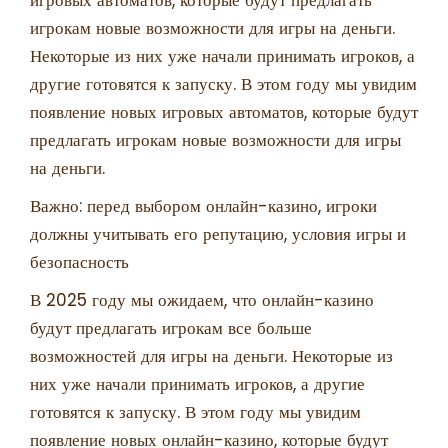
игровых автоматов, которые будут предлагать
игрокам новые возможности для игры на деньги.
Некоторые из них уже начали принимать игроков, а
другие готовятся к запуску. В этом году мы увидим
появление новых игровых автоматов, которые будут
предлагать игрокам новые возможности для игры
на деньги.
Важно: перед выбором онлайн-казино, игроки
должны учитывать его репутацию, условия игры и
безопасность
В 2025 году мы ожидаем, что онлайн-казино
будут предлагать игрокам все больше
возможностей для игры на деньги. Некоторые из
них уже начали принимать игроков, а другие
готовятся к запуску. В этом году мы увидим
появление новых онлайн-казино, которые будут