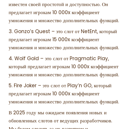
известен своей простотой и доступностью. Он
предлагает игрокам 10 000x коэффициент
умножения и множество дополнительных функций.
3. Gonzo’s Quest – это слот от NetEnt, который
предлагает игрокам 15 000x коэффициент
умножения и множество дополнительных функций.
4. Wolf Gold – это слот от Pragmatic Play,
который предлагает игрокам 10 000x коэффициент
умножения и множество дополнительных функций.
5. Fire Joker – это слот от Play’n GO, который
предлагает игрокам 10 000x коэффициент
умножения и множество дополнительных функций.
В 2025 году мы ожидаем появления новых и
обновленных слотов от ведущих разработчиков.
Мы будем следить за их развитием и