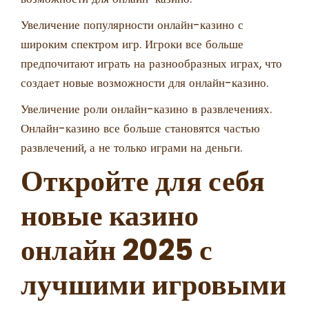
Увеличение популярности онлайн-казино с
широким спектром игр. Игроки все больше
предпочитают играть на разнообразных играх, что
создает новые возможности для онлайн-казино.
Увеличение роли онлайн-казино в развлечениях.
Онлайн-казино все больше становятся частью
развлечений, а не только играми на деньги.
Откройте для себя
новые казино
онлайн 2025 с
лучшими игровыми