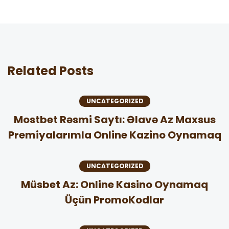
Related Posts
UNCATEGORIZED
Mostbet Rəsmi Saytı: Əlavə Az Maxsus
Premiyalarımla Online Kazino Oynamaq
UNCATEGORIZED
Müsbet Az: Online Kasino Oynamaq
Üçün PromoKodlar