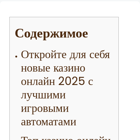
Содержимое
Откройте для себя
новые казино
онлайн 2025 с
лучшими
игровыми
автоматами