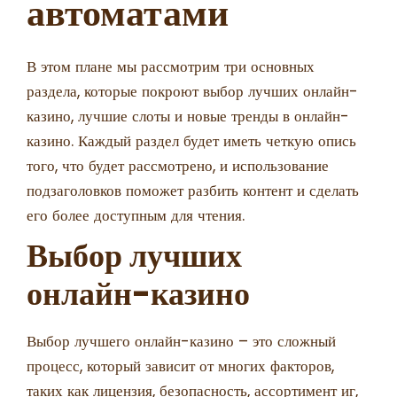
автоматами
В этом плане мы рассмотрим три основных
раздела, которые покроют выбор лучших онлайн-
казино, лучшие слоты и новые тренды в онлайн-
казино. Каждый раздел будет иметь четкую опись
того, что будет рассмотрено, и использование
подзаголовков поможет разбить контент и сделать
его более доступным для чтения.
Выбор лучших
онлайн-казино
Выбор лучшего онлайн-казино – это сложный
процесс, который зависит от многих факторов,
таких как лицензия, безопасность, ассортимент иг,