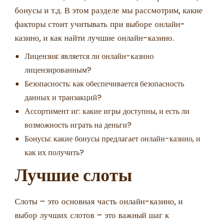
бонусы и т.д. В этом разделе мы рассмотрим, какие
факторы стоит учитывать при выборе онлайн-
казино, и как найти лучшие онлайн-казино.
Лицензия: является ли онлайн-казино
лицензированным?
Безопасность: как обеспечивается безопасность
данных и транзакций?
Ассортимент иг: какие игры доступны, и есть ли
возможность играть на деньги?
Бонусы: какие бонусы предлагает онлайн-казино, и
как их получить?
Лучшие слоты
Слоты – это основная часть онлайн-казино, и
выбор лучших слотов – это важный шаг к