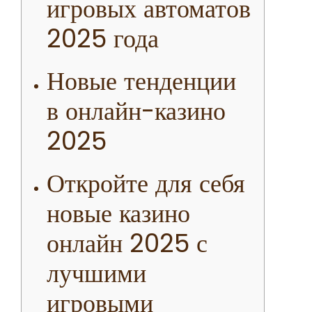
игровых автоматов
2025 года
Новые тенденции
в онлайн-казино
2025
Откройте для себя
новые казино
онлайн 2025 с
лучшими
игровыми