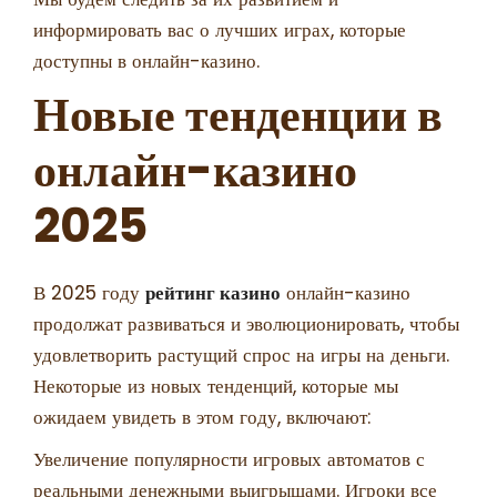
информировать вас о лучших играх, которые
доступны в онлайн-казино.
Новые тенденции в
онлайн-казино
2025
В 2025 году
рейтинг казино
онлайн-казино
продолжат развиваться и эволюционировать, чтобы
удовлетворить растущий спрос на игры на деньги.
Некоторые из новых тенденций, которые мы
ожидаем увидеть в этом году, включают:
Увеличение популярности игровых автоматов с
реальными денежными выигрышами. Игроки все