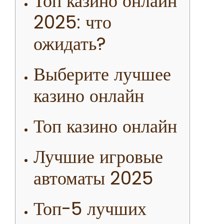
Топ казино онлайн
2025: что
ожидать?
Выберите лучшее
казино онлайн
Топ казино онлайн
Лучшие игровые
автоматы 2025
Топ-5 лучших