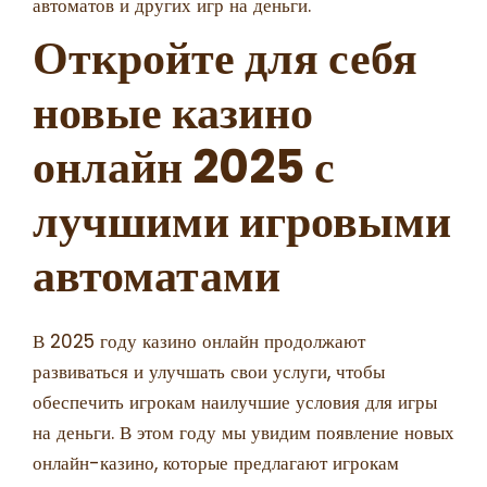
автоматов и других игр на деньги.
Откройте для себя
новые казино
онлайн 2025 с
лучшими игровыми
автоматами
В 2025 году казино онлайн продолжают
развиваться и улучшать свои услуги, чтобы
обеспечить игрокам наилучшие условия для игры
на деньги. В этом году мы увидим появление новых
онлайн-казино, которые предлагают игрокам