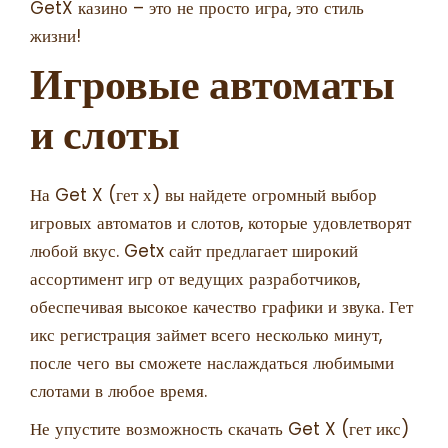
GetX казино – это не просто игра, это стиль
жизни!
Игровые автоматы
и слоты
На Get X (гет х) вы найдете огромный выбор
игровых автоматов и слотов, которые удовлетворят
любой вкус. Getx сайт предлагает широкий
ассортимент игр от ведущих разработчиков,
обеспечивая высокое качество графики и звука. Гет
икс регистрация займет всего несколько минут,
после чего вы сможете наслаждаться любимыми
слотами в любое время.
Не упустите возможность скачать Get X (гет икс)