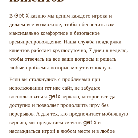
В Get X казино мы ценим каждого игрока и
делаем все возможное, чтобы обеспечить вам
максимально комфортное и безопасное
времяпрепровождение. Наша служба поддержки
клиентов работает круглосуточно, 7 дней в неделю,
чтобы отвечать на все ваши вопросы и решать
любые проблемы, которые могут возникнуть.
Если вы столкнулись с проблемами при
использовании гет икс сайт, не забудьте
воспользоваться getx зеркало, которое всегда
доступно и позволяет продолжить игру без
перерывов. А для тех, кто предпочитает мобильную
версию, мы предлагаем скачать get x и
наслаждаться игрой в любом месте и в любое