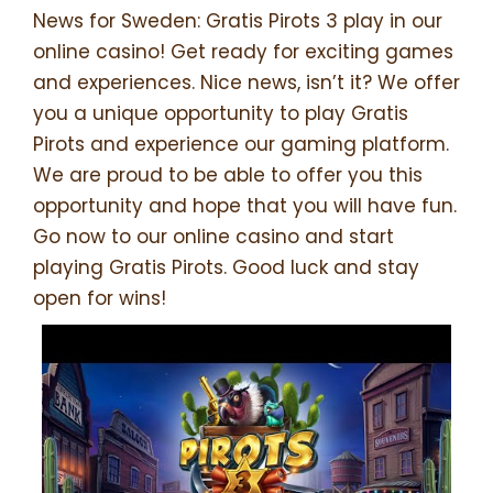
News for Sweden: Gratis Pirots 3 play in our
online casino! Get ready for exciting games
and experiences. Nice news, isn’t it? We offer
you a unique opportunity to play Gratis
Pirots and experience our gaming platform.
We are proud to be able to offer you this
opportunity and hope that you will have fun.
Go now to our online casino and start
playing Gratis Pirots. Good luck and stay
open for wins!