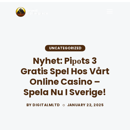
UNCATEGORIZED
Nyhet: Piроts 3
Gratis Spel Hos Vårt
Online Casino –
Spela Nu I Sverige!
BY DIGITALMLTD
JANUARY 22, 2025