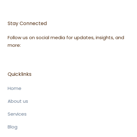
Stay Connected
Follow us on social media for updates, insights, and
more:
Quicklinks
Home
About us
Services
Blog