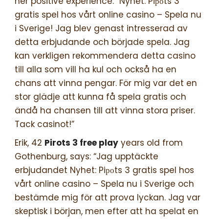
her positive experience: “Nyhet: Piроts 3
gratis spel hos vårt online casino – Spela nu
i Sverige! Jag blev genast intresserad av
detta erbjudande och började spela. Jag
kan verkligen rekommendera detta casino
till alla som vill ha kul och också ha en
chans att vinna pengar. För mig var det en
stor glädje att kunna få spela gratis och
ändå ha chansen till att vinna stora priser.
Tack casinot!”
Erik, 42
Pirots 3 free play
years old from
Gothenburg, says: “Jag upptäckte
erbjudandet Nyhet: Piроts 3 gratis spel hos
vårt online casino – Spela nu i Sverige och
bestämde mig för att prova lyckan. Jag var
skeptisk i början, men efter att ha spelat en