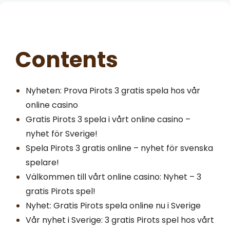
Contents
Nyheten: Prova Pirots 3 gratis spela hos vår
online casino
Gratis Pirots 3 spela i vårt online casino –
nyhet för Sverige!
Spela Pirots 3 gratis online – nyhet för svenska
spelare!
Välkommen till vårt online casino: Nyhet – 3
gratis Pirots spel!
Nyhet: Gratis Pirots spela online nu i Sverige
Vår nyhet i Sverige: 3 gratis Pirots spel hos vårt