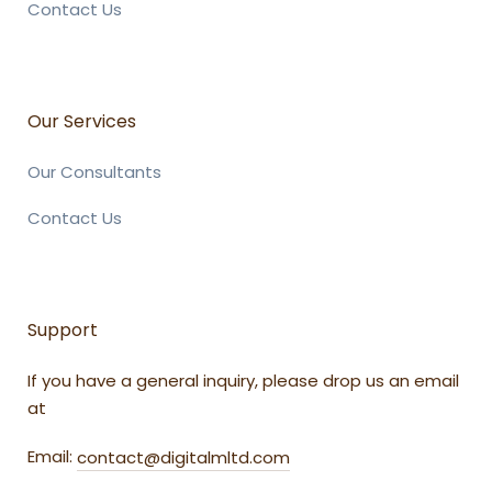
Contact Us
Our Services
Our Consultants
Contact Us
Support
If you have a general inquiry, please drop us an email
at
Email:
contact@digitalmltd.com