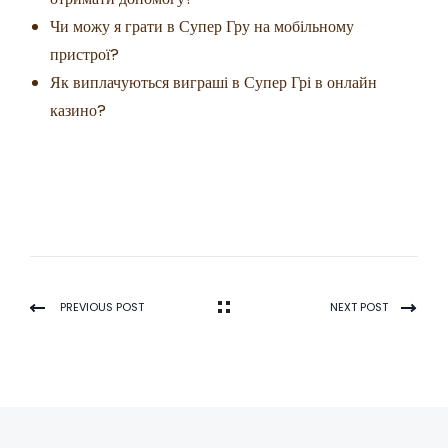
Чи можу я грати в Супер Гру на мобільному
пристрої?
Як виплачуються виграші в Супер Грі в онлайн
казино?
PREVIOUS POST
NEXT POST