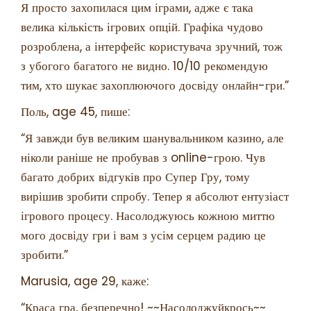
Я просто захопилася цим іграми, адже є така
велика кількість ігрових опцій. Графіка чудово
розроблена, а інтерфейс користувача зручний, тож
з убогого багатого не видно. 10/10 рекомендую
тим, хто шукає захоплюючого досвіду онлайн-гри.”
Поль, age 45, пише:
“Я завжди був великим шанувальником казино, але
ніколи раніше не пробував з online-грою. Чув
багато добрих відгуків про Супер Гру, тому
вирішив зробити спробу. Тепер я абсолют ентузіаст
ігрового процесу. Насолоджуюсь кожною миттю
мого досвіду гри і вам з усім серцем радию це
зробити.”
Marusia, age 29, каже:
“Краса гра, безперечно! ~~Насолоджуйкрось~~