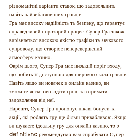
різноманітні варіанти ставок, що задовольнить
навіть найвибагливіших гравців.
Гра має високу надійність та безпеку, що гарантує
справедливий і прозорий процес. Супер Гра також
вирізняється високою якістю графіки та звукового
супроводу, що створює неперевершений
атмосферу казино.
Окрім цього, Супер Гра має низький поріг входу,
що робить її доступною для широкого кола гравців.
Навіть якщо ви новачек в онлайн казино, ви
зможете легко оволодіти грою та отримати
задоволення від неї.
Нарешті, Супер Гра пропонує цікаві бонуси та
акції, які роблять гру ще більш привабливою. Якщо
ви шукаєте ідеальну гру для онлайн казино, то з
definitivno рекомендуємо вам спробувати Супер