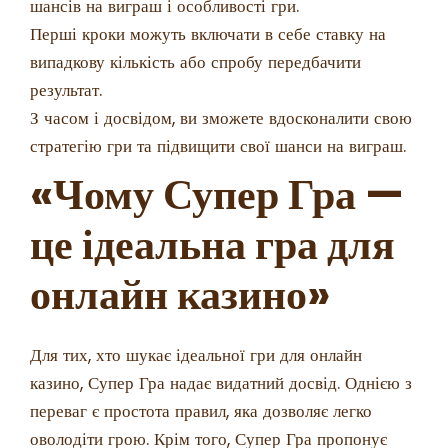
шансів на виграш і особливості гри.
Перші кроки можуть включати в себе ставку на
випадкову кількість або спробу передбачити
результат.
З часом і досвідом, ви зможете вдосконалити свою
стратегію гри та підвищити свої шанси на виграш.
«Чому Супер Гра —
це ідеальна гра для
онлайн казино»
Для тих, хто шукає ідеальної гри для онлайн
казино, Супер Гра надає видатний досвід. Однією з
переваг є простота правил, яка дозволяє легко
оволодіти грою. Крім того, Супер Гра пропонує