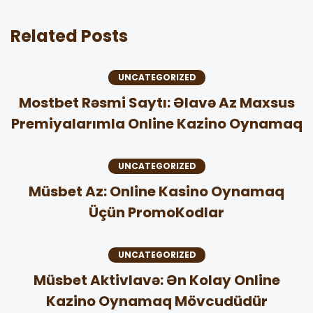
Related Posts
UNCATEGORIZED
Mostbet Rəsmi Saytı: Əlavə Az Maxsus
Premiyalarımla Online Kazino Oynamaq
UNCATEGORIZED
Müsbet Az: Online Kasino Oynamaq
Üçün PromoKodlar
UNCATEGORIZED
Müsbet Aktivlavə: Ən Kolay Online
Kazino Oynamaq Mövcudüdür