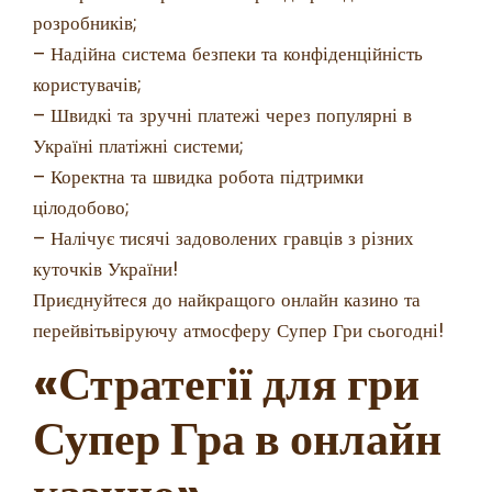
розробників;
– Надійна система безпеки та конфіденційність
користувачів;
– Швидкі та зручні платежі через популярні в
Україні платіжні системи;
– Коректна та швидка робота підтримки
цілодобово;
– Налічує тисячі задоволених гравців з різних
куточків України!
Приєднуйтеся до найкращого онлайн казино та
перейвітьвіруючу атмосферу Супер Гри сьогодні!
«Стратегії для гри
Супер Гра в онлайн