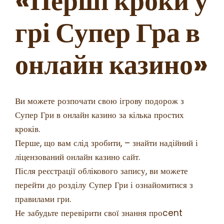
«Перші кроки у
грі Супер Гра в
онлайн казино»
Ви можете розпочати свою ігрову подорож з
Супер Гри в онлайн казино за кілька простих
кроків.
Перше, що вам слід зробити, – знайти надійний і
ліцензований онлайн казино сайт.
Після реєстрації облікового запису, ви можете
перейти до розділу Супер Гри і ознайомитися з
правилами гри.
Не забудьте перевірити свої знання проcent