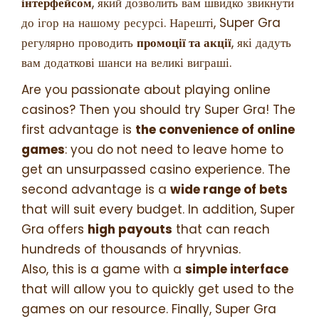
інтерфейсом
, який дозволить вам швидко звикнути
до ігор на нашому ресурсі. Нарешті, Super Gra
регулярно проводить
промоції та акції
, які дадуть
вам додаткові шанси на великі виграші.
Are you passionate about playing online
casinos? Then you should try Super Gra! The
first advantage is
the convenience of online
games
: you do not need to leave home to
get an unsurpassed casino experience. The
second advantage is a
wide range of bets
that will suit every budget. In addition, Super
Gra offers
high payouts
that can reach
hundreds of thousands of hryvnias.
Also, this is a game with a
simple interface
that will allow you to quickly get used to the
games on our resource. Finally, Super Gra