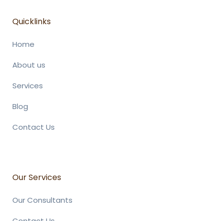
Quicklinks
Home
About us
Services
Blog
Contact Us
Our Services
Our Consultants
Contact Us