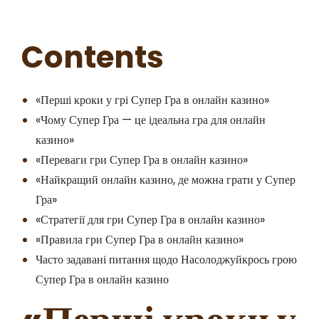
Contents
«Перші кроки у грі Супер Гра в онлайн казино»
«Чому Супер Гра — це ідеальна гра для онлайн
казино»
«Переваги гри Супер Гра в онлайн казино»
«Найкращий онлайн казино, де можна грати у Супер
Гра»
«Стратегії для гри Супер Гра в онлайн казино»
«Правила гри Супер Гра в онлайн казино»
Часто задавані питання щодо Насолоджуйкрось грою
Супер Гра в онлайн казино