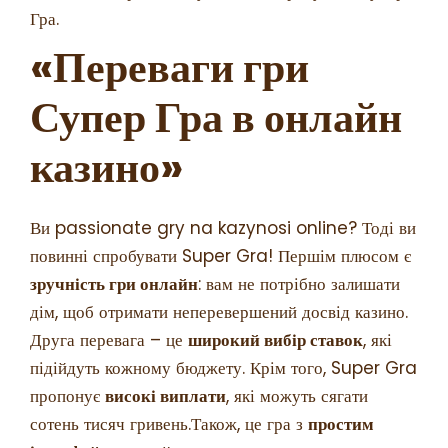
Гра.
«Переваги гри
Супер Гра в онлайн
казино»
Ви passionate gry na kazynosi online? Тоді ви
повинні спробувати Super Gra! Першім плюсом є
зручність гри онлайн
: вам не потрібно залишати
дім, щоб отримати неперевершений досвід казино.
Друга перевага – це
широкий вибір ставок
, які
підійдуть кожному бюджету. Крім того, Super Gra
пропонує
високі виплати
, які можуть сягати
сотень тисяч гривень.Також, це гра з
простим