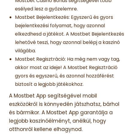
Mostbet Casino Bonus segítségével több
esélyed lesz a győzelemre.
Mostbet Bejelentkezés: Egyszerű és gyors
bejelentkezési folyamat, hogy azonnal
elkezdhesd a játékot. A Mostbet Bejelentkezés
lehetővé teszi, hogy azonnal belépj a kaszinó
világába.
Mostbet Regisztráció: Ha még nem vagy tag,
akkor most az ideje! A Mostbet Regisztráció
gyors és egyszerű, és azonnal hozzáférést
biztosít a legjobb játékokhoz.
A Mostbet App segítségével mobil
eszközökről is könnyedén játszhatsz, bárhol
és bármikor. A Mostbet App garantálja a
legjobb kaszinóélményt, anélkül, hogy
otthonról kellene elhagynod.