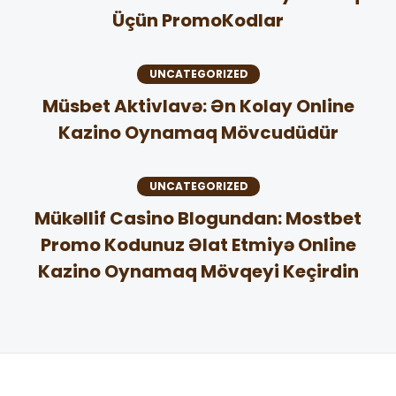
Üçün PromoKodlar
UNCATEGORIZED
Müsbet Aktivlavə: Ən Kolay Online
Kazino Oynamaq Mövcudüdür
UNCATEGORIZED
Mükəllif Casino Blogundan: Mostbet
Promo Kodunuz Əlat Etmiyə Online
Kazino Oynamaq Mövqeyi Keçirdin