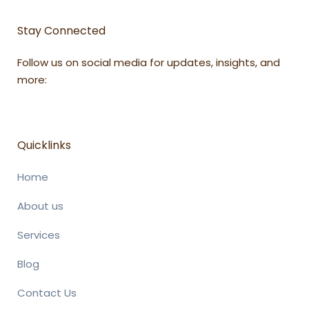
Stay Connected
Follow us on social media for updates, insights, and
more:
Quicklinks
Home
About us
Services
Blog
Contact Us