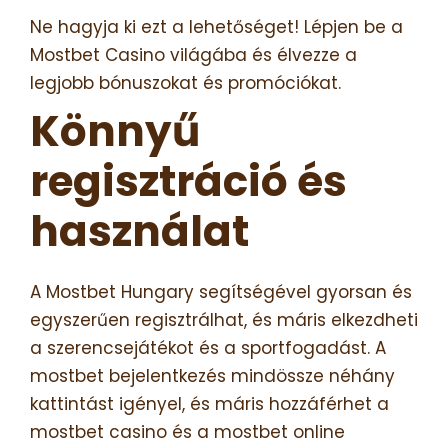
Ne hagyja ki ezt a lehetőséget! Lépjen be a
Mostbet Casino világába és élvezze a
legjobb bónuszokat és promóciókat.
Könnyű
regisztráció és
használat
A Mostbet Hungary segítségével gyorsan és
egyszerűen regisztrálhat, és máris elkezdheti
a szerencsejátékot és a sportfogadást. A
mostbet bejelentkezés mindössze néhány
kattintást igényel, és máris hozzáférhet a
mostbet casino és a mostbet online