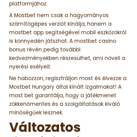
platformjához.
A Mostbet nem csak a hagyományos
számítógépes verziót kínálja, hanem a
mostbet app segítségével mobil eszközökről
is könnyedén játszhat. A mostbet casino
bonus révén pedig további
kedvezményekben részesülhet, ami növeli a
nyerési esélyeit.
Ne habozzon, regisztráljon most és élvezze a
Mostbet Hungary által kínált izgalmakat! A
most bet garantálja, hogy a játékmenet
zökkenőmentes és a szolgáltatások kiváló
minőségűek lesznek.
Változatos