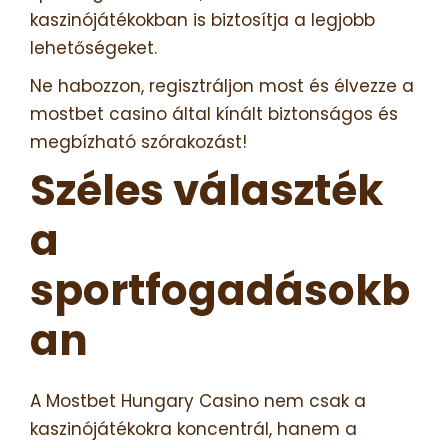
kaszinójátékokban is biztosítja a legjobb
lehetőségeket.
Ne habozzon, regisztráljon most és élvezze a
mostbet casino által kínált biztonságos és
megbízható szórakozást!
Széles választék
a
sportfogadásokb
an
A Mostbet Hungary Casino nem csak a
kaszinójátékokra koncentrál, hanem a