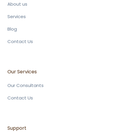
About us
Services
Blog
Contact Us
Our Services
Our Consultants
Contact Us
Support