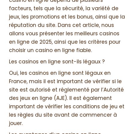
casino en ligne dépend de plusieurs
facteurs, tels que la sécurité, la variété de
jeux, les promotions et les bonus, ainsi que la
réputation du site. Dans cet article, nous
allons vous présenter les meilleurs casinos
en ligne de 2025, ainsi que les critères pour
choisir un casino en ligne fiable.
Les casinos en ligne sont-ils légaux ?
Oui, les casinos en ligne sont légaux en
France, mais il est important de vérifier si le
site est autorisé et réglementé par l’Autorité
des jeux en ligne (AJE). Il est également
important de vérifier les conditions de jeu et
les règles du site avant de commencer à
jouer.