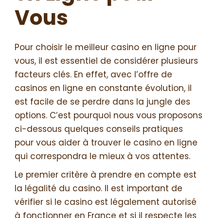
Vous
Pour choisir le meilleur casino en ligne pour
vous, il est essentiel de considérer plusieurs
facteurs clés. En effet, avec l’offre de
casinos en ligne en constante évolution, il
est facile de se perdre dans la jungle des
options. C’est pourquoi nous vous proposons
ci-dessous quelques conseils pratiques
pour vous aider à trouver le casino en ligne
qui correspondra le mieux à vos attentes.
Le premier critère à prendre en compte est
la légalité du casino. Il est important de
vérifier si le casino est légalement autorisé
à fonctionner en France et si il respecte les