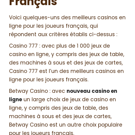
Français
Voici quelques-uns des meilleurs casinos en
ligne pour les joueurs français, qui
répondent aux critères établis ci-dessus :
Casino 777 : avec plus de 1 000 jeux de
casino en ligne, y compris des jeux de table,
des machines à sous et des jeux de cartes,
Casino 777 est l’un des meilleurs casinos en
ligne pour les joueurs français.
Betway Casino : avec
nouveau casino en
ligne
un large choix de jeux de casino en
ligne, y compris des jeux de table, des
machines à sous et des jeux de cartes,
Betway Casino est un autre choix populaire
pour les joueurs français.