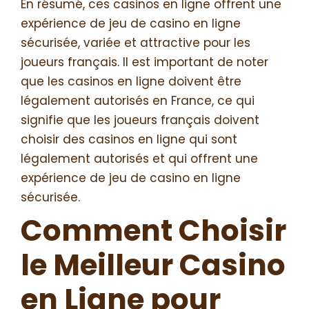
En résumé, ces casinos en ligne offrent une
expérience de jeu de casino en ligne
sécurisée, variée et attractive pour les
joueurs français. Il est important de noter
que les casinos en ligne doivent être
légalement autorisés en France, ce qui
signifie que les joueurs français doivent
choisir des casinos en ligne qui sont
légalement autorisés et qui offrent une
expérience de jeu de casino en ligne
sécurisée.
Comment Choisir
le Meilleur Casino
en Ligne pour