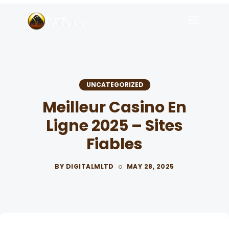
UNCATEGORIZED
Meilleur Casino En
Ligne 2025 – Sites
Fiables
BY DIGITALMLTD
MAY 28, 2025