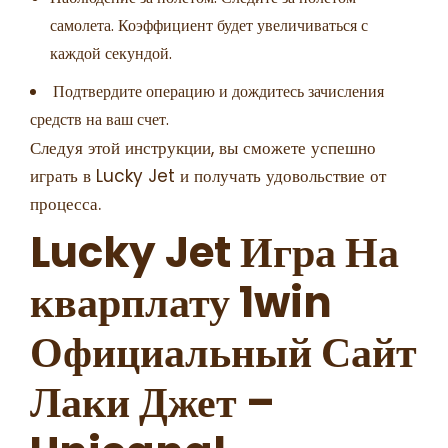
самолета. Коэффициент будет увеличиваться с
каждой секундой.
Подтвердите операцию и дождитесь зачисления
средств на ваш счет.
Следуя этой инструкции, вы сможете успешно
играть в Lucky Jet и получать удовольствие от
процесса.
Lucky Jet Игра На
кварплату 1win
Официальный Сайт
Лаки Джет –