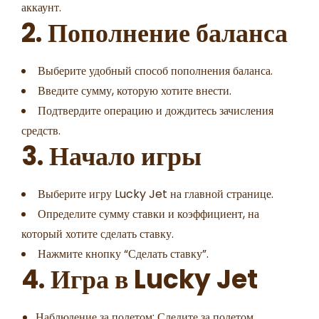
аккаунт.
2. Пополнение баланса
Выберите удобный способ пополнения баланса.
Введите сумму, которую хотите внести.
Подтвердите операцию и дождитесь зачисления
средств.
3. Начало игры
Выберите игру Lucky Jet на главной странице.
Определите сумму ставки и коэффициент, на
который хотите сделать ставку.
Нажмите кнопку “Сделать ставку”.
4. Игра в Lucky Jet
Наблюдение за полетом: Следите за полетом