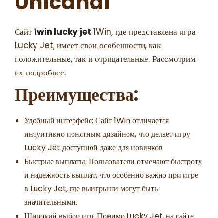
Unicanal
Сайт
1win lucky jet
1Win, где представлена игра
Lucky Jet, имеет свои особенности, как
положительные, так и отрицательные. Рассмотрим
их подробнее.
Преимущества:
Удобный интерфейс: Сайт 1Win отличается
интуитивно понятным дизайном, что делает игру
Lucky Jet доступной даже для новичков.
Быстрые выплаты: Пользователи отмечают быстроту
и надежность выплат, что особенно важно при игре
в Lucky Jet, где выигрыши могут быть
значительными.
Широкий выбор игр: Помимо Lucky Jet, на сайте