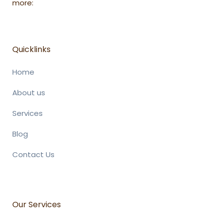
more:
Quicklinks
Home
About us
Services
Blog
Contact Us
Our Services