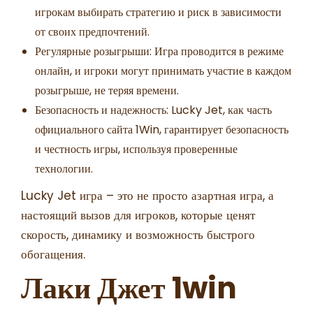
игрокам выбирать стратегию и риск в зависимости
от своих предпочтений.
Регулярные розыгрыши: Игра проводится в режиме
онлайн, и игроки могут принимать участие в каждом
розыгрыше, не теряя времени.
Безопасность и надежность: Lucky Jet, как часть
официального сайта 1Win, гарантирует безопасность
и честность игры, используя проверенные
технологии.
Lucky Jet игра – это не просто азартная игра, а
настоящий вызов для игроков, которые ценят
скорость, динамику и возможность быстрого
обогащения.
Лаки Джет 1win