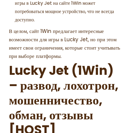
игры в Lucky Jet на сайте 1Win может
потребоваться мощное устройство, что не всегда
доступно.
В целом, сайт 1Win предлагает интересные
возможности для игры в Lucky Jet, но при этом
имеет свои ограничения, которые стоит учитывать
при выборе платформы.
Lucky Jet (1Win)
– развод, лохотрон,
мошенничество,
обман, отзывы
[HOST]