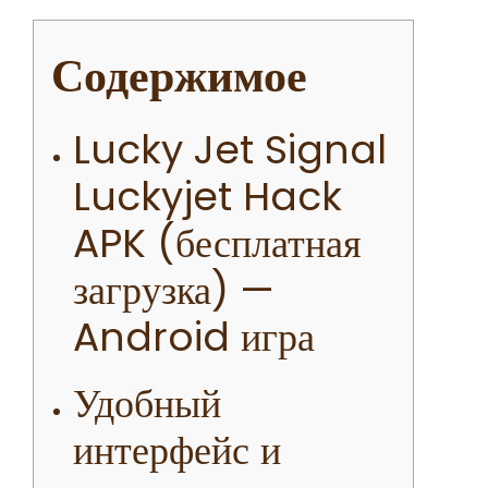
Содержимое
Lucky Jet Signal
Luckyjet Hack
APK (бесплатная
загрузка) —
Android игра
Удобный
интерфейс и