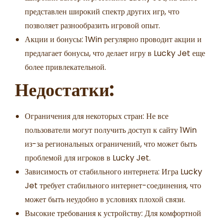
представлен широкий спектр других игр, что
позволяет разнообразить игровой опыт.
Акции и бонусы: 1Win регулярно проводит акции и
предлагает бонусы, что делает игру в Lucky Jet еще
более привлекательной.
Недостатки:
Ограничения для некоторых стран: Не все
пользователи могут получить доступ к сайту 1Win
из-за региональных ограничений, что может быть
проблемой для игроков в Lucky Jet.
Зависимость от стабильного интернета: Игра Lucky
Jet требует стабильного интернет-соединения, что
может быть неудобно в условиях плохой связи.
Высокие требования к устройству: Для комфортной