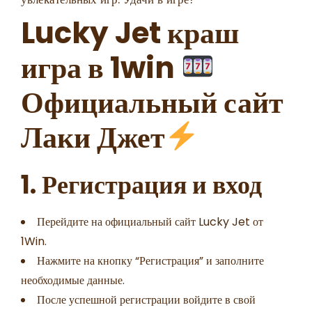
Lucky Jet краш
игра в 1win
Официальный сайт
Лаки Джет
1. Регистрация и вход
Перейдите на официальный сайт Lucky Jet от
1Win.
Нажмите на кнопку “Регистрация” и заполните
необходимые данные.
После успешной регистрации войдите в свой