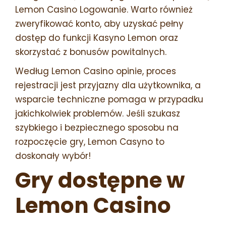
Lemon Casino Logowanie. Warto również
zweryfikować konto, aby uzyskać pełny
dostęp do funkcji Kasyno Lemon oraz
skorzystać z bonusów powitalnych.
Według Lemon Casino opinie, proces
rejestracji jest przyjazny dla użytkownika, a
wsparcie techniczne pomaga w przypadku
jakichkolwiek problemów. Jeśli szukasz
szybkiego i bezpiecznego sposobu na
rozpoczęcie gry, Lemon Casyno to
doskonały wybór!
Gry dostępne w
Lemon Casino