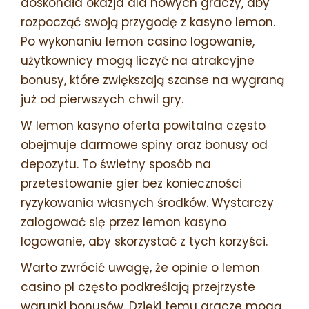
doskonała okazja dla nowych graczy, aby
rozpocząć swoją przygodę z kasyno lemon.
Po wykonaniu lemon casino logowanie,
użytkownicy mogą liczyć na atrakcyjne
bonusy, które zwiększają szanse na wygraną
już od pierwszych chwil gry.
W lemon kasyno oferta powitalna często
obejmuje darmowe spiny oraz bonusy od
depozytu. To świetny sposób na
przetestowanie gier bez konieczności
ryzykowania własnych środków. Wystarczy
zalogować się przez lemon kasyno
logowanie, aby skorzystać z tych korzyści.
Warto zwrócić uwagę, że opinie o lemon
casino pl często podkreślają przejrzyste
warunki bonusów. Dzięki temu gracze mogą