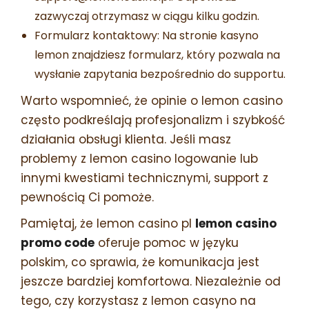
zazwyczaj otrzymasz w ciągu kilku godzin.
Formularz kontaktowy: Na stronie kasyno
lemon znajdziesz formularz, który pozwala na
wysłanie zapytania bezpośrednio do supportu.
Warto wspomnieć, że opinie o lemon casino
często podkreślają profesjonalizm i szybkość
działania obsługi klienta. Jeśli masz
problemy z lemon casino logowanie lub
innymi kwestiami technicznymi, support z
pewnością Ci pomoże.
Pamiętaj, że lemon casino pl
lemon casino
promo code
oferuje pomoc w języku
polskim, co sprawia, że komunikacja jest
jeszcze bardziej komfortowa. Niezależnie od
tego, czy korzystasz z lemon casyno na