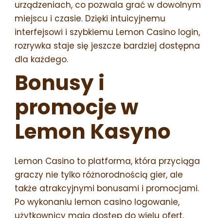
urządzeniach, co pozwala grać w dowolnym
miejscu i czasie. Dzięki intuicyjnemu
interfejsowi i szybkiemu Lemon Casino login,
rozrywka staje się jeszcze bardziej dostępna
dla każdego.
Bonusy i
promocje w
Lemon Kasyno
Lemon Casino to platforma, która przyciąga
graczy nie tylko różnorodnością gier, ale
także atrakcyjnymi bonusami i promocjami.
Po wykonaniu lemon casino logowanie,
użytkownicy mają dostęp do wielu ofert,