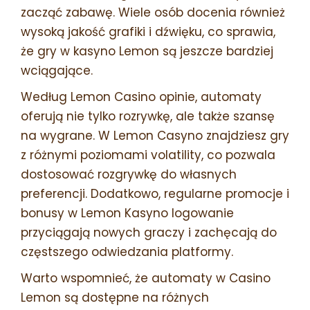
zacząć zabawę. Wiele osób docenia również
wysoką jakość grafiki i dźwięku, co sprawia,
że gry w kasyno Lemon są jeszcze bardziej
wciągające.
Według Lemon Casino opinie, automaty
oferują nie tylko rozrywkę, ale także szansę
na wygrane. W Lemon Casyno znajdziesz gry
z różnymi poziomami volatility, co pozwala
dostosować rozgrywkę do własnych
preferencji. Dodatkowo, regularne promocje i
bonusy w Lemon Kasyno logowanie
przyciągają nowych graczy i zachęcają do
częstszego odwiedzania platformy.
Warto wspomnieć, że automaty w Casino
Lemon są dostępne na różnych