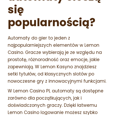
się
popularnością?
Automaty do gier to jeden z
najpopularniejszych elementów w Lemon
Casino. Gracze wybierają je ze względu na
prostotę, różnorodność oraz emocje, jakie
zapewniają. W Lemon Kasyno znajdziesz
setki tytułów, od klasycznych slotów po
nowoczesne gry z innowacyjnymi funkcjami.
W Lemon Casino PL automaty są dostępne
zarówno dla początkujących, jak i
doświadczonych graczy. Dzięki łatwemu
Lemon Casino logowanie możesz szybko