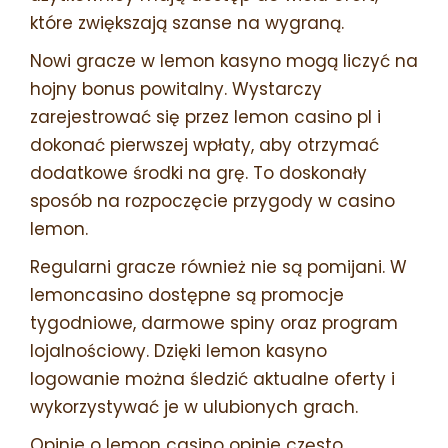
które zwiększają szanse na wygraną.
Nowi gracze w lemon kasyno mogą liczyć na
hojny bonus powitalny. Wystarczy
zarejestrować się przez lemon casino pl i
dokonać pierwszej wpłaty, aby otrzymać
dodatkowe środki na grę. To doskonały
sposób na rozpoczęcie przygody w casino
lemon.
Regularni gracze również nie są pomijani. W
lemoncasino dostępne są promocje
tygodniowe, darmowe spiny oraz program
lojalnościowy. Dzięki lemon kasyno
logowanie można śledzić aktualne oferty i
wykorzystywać je w ulubionych grach.
Opinie o lemon casino opinie często