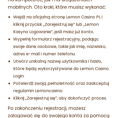
mobilnych. Oto kroki, które musisz wykonać:
Wejdź na oficjalną stronę Lemon Casino PL i
kliknij przycisk „Zarejestruj się” lub „Lemon
Kasyno Logowanie”, jeśli masz już konto.
Wypełnij formularz rejestracyjny, podając
swoje dane osobowe, takie jak imię, nazwisko,
adres e-mail i numer telefonu.
Utwórz unikalną nazwę użytkownika i hasło,
które będą wykorzystywane do Lemon Casino
Login.
Potwierdź swoją pełnoletność oraz zaakceptuj
regulamin Lemoncasino.
Kliknij „Zarejestruj się”, aby dokończyć proces.
Po zakończeniu rejestracji, możesz
zalogować się do swojego konta za pomocą