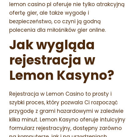
lemon casino pl oferuje nie tylko atrakcyjną
ofertę gier, ale także wygodę i
bezpieczeństwo, co czyni ją godną
polecenia dla miłośników gier online.
Jak wygląda
rejestracja w
Lemon Kasyno?
Rejestracja w Lemon Casino to prosty i
szybki proces, który pozwala Ci rozpocząć
przygodę z grami hazardowymi w zaledwie
kilka minut. Lemon Kasyno oferuje intuicyjny
formularz rejestracyjny, dostępny zarówno
na komputerze, jak i na urządzeniach