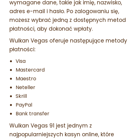
wymagane dane, takie jak imię, nazwisko,
adres e-mail i hasło. Po zalogowaniu się,
możesz wybrać jedną z dostępnych metod
płatności, aby dokonać wpłaty.
Wulkan Vegas oferuje następujące metody
płatności:
Visa
Mastercard
Maestro
Neteller
Skrill
PayPal
Bank transfer
Wulkan Vegas 91 jest jednym z
najpopularniejszych kasyn online, które