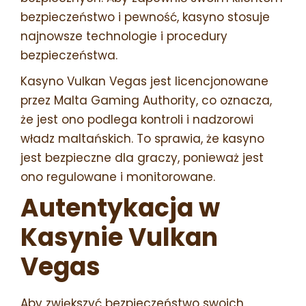
bezpieczeństwo i pewność, kasyno stosuje
najnowsze technologie i procedury
bezpieczeństwa.
Kasyno Vulkan Vegas jest licencjonowane
przez Malta Gaming Authority, co oznacza,
że jest ono podlega kontroli i nadzorowi
władz maltańskich. To sprawia, że kasyno
jest bezpieczne dla graczy, ponieważ jest
ono regulowane i monitorowane.
Autentykacja w
Kasynie Vulkan
Vegas
Aby zwiększyć bezpieczeństwo swoich