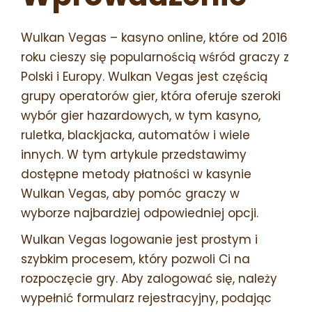
Wulkan Vegas – kasyno online, które od 2016
roku cieszy się popularnością wśród graczy z
Polski i Europy. Wulkan Vegas jest częścią
grupy operatorów gier, która oferuje szeroki
wybór gier hazardowych, w tym kasyno,
ruletka, blackjacka, automatów i wiele
innych. W tym artykule przedstawimy
dostępne metody płatności w kasynie
Wulkan Vegas, aby pomóc graczy w
wyborze najbardziej odpowiedniej opcji.
Wulkan Vegas logowanie jest prostym i
szybkim procesem, który pozwoli Ci na
rozpoczęcie gry. Aby zalogować się, należy
wypełnić formularz rejestracyjny, podając