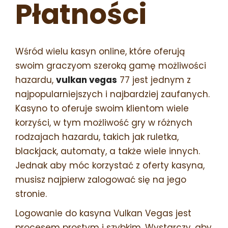
Płatności
Wśród wielu kasyn online, które oferują
swoim graczyom szeroką gamę możliwości
hazardu,
vulkan vegas
77 jest jednym z
najpopularniejszych i najbardziej zaufanych.
Kasyno to oferuje swoim klientom wiele
korzyści, w tym możliwość gry w różnych
rodzajach hazardu, takich jak ruletka,
blackjack, automaty, a także wiele innych.
Jednak aby móc korzystać z oferty kasyna,
musisz najpierw zalogować się na jego
stronie.
Logowanie do kasyna Vulkan Vegas jest
procesem prostym i szybkim. Wystarczy, aby