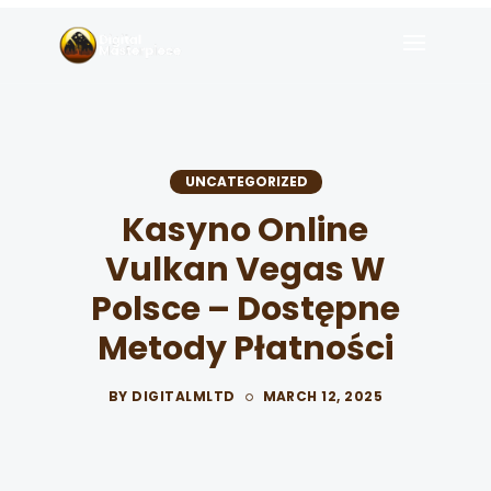
UNCATEGORIZED
Kasyno Online
Vulkan Vegas W
Polsce – Dostępne
Metody Płatności
BY DIGITALMLTD
MARCH 12, 2025