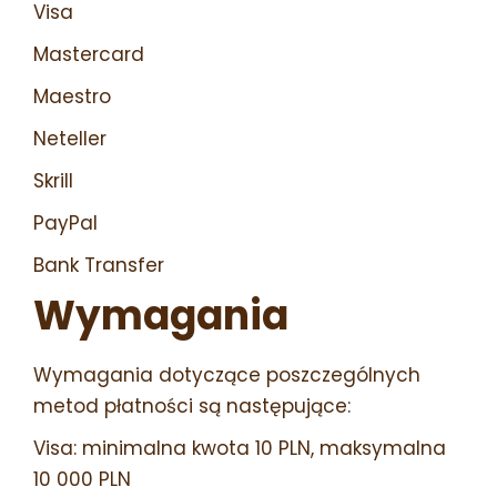
Visa
Mastercard
Maestro
Neteller
Skrill
PayPal
Bank Transfer
Wymagania
Wymagania dotyczące poszczególnych
metod płatności są następujące:
Visa: minimalna kwota 10 PLN, maksymalna
10 000 PLN