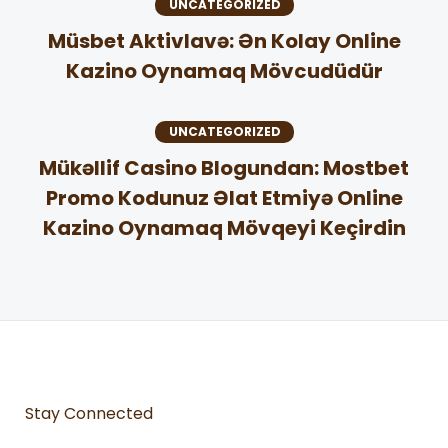
UNCATEGORIZED
Müsbet Aktivlavə: Ən Kolay Online
Kazino Oynamaq Mövcudüdür
UNCATEGORIZED
Mükəllif Casino Blogundan: Mostbet
Promo Kodunuz Əlat Etmiyə Online
Kazino Oynamaq Mövqeyi Keçirdin
Stay Connected