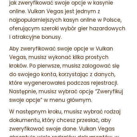
jak zweryfikować swoje opcje w kasynie
online. Vulkan Vegas jest jednym z
najpopularniejszych kasyn online w Polsce,
oferującym szeroki wybór gier hazardowych
i atrakcyjne bonusy.
Aby zweryfikować swoje opcje w Vulkan
Vegas, musisz wykonać kilka prostych
kroków. Po pierwsze, musisz zalogować się
do swojego konta, korzystając z danych,
które wygenerowałeś podczas rejestracji.
Następnie, musisz wybrać opcję “Zweryfikuj
swoje opcje” w menu głównym.
W następnym kroku, musisz wybrać rodzaj
dokumentu, który chcesz przesłać, aby
zweryfikować swoje dane. Vulkan Vegas