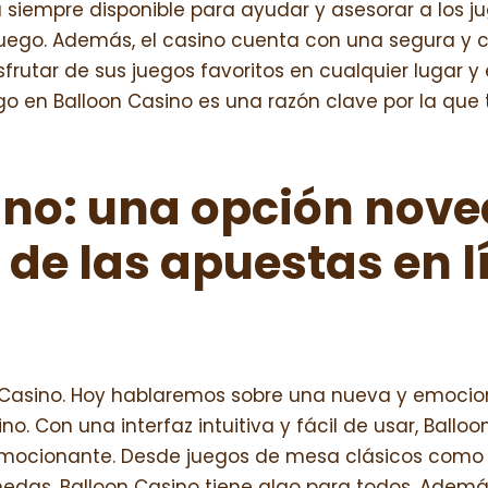
siempre disponible para ayudar y asesorar a los ju
uego. Además, el casino cuenta con una segura y c
sfrutar de sus juegos favoritos en cualquier lugar 
go en Balloon Casino es una razón clave por la que 
ino: una opción nov
de las apuestas en l
e Casino. Hoy hablaremos sobre una nueva y emoci
no. Con una interfaz intuitiva y fácil de usar, Ballo
emocionante. Desde juegos de mesa clásicos como b
das, Balloon Casino tiene algo para todos. Ademá