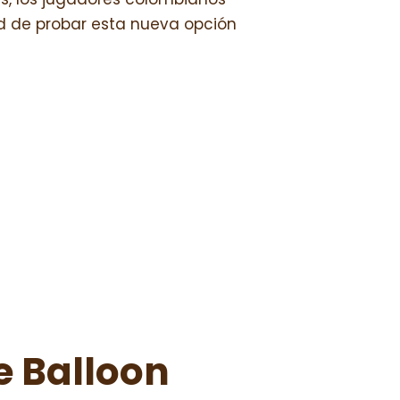
ad de probar esta nueva opción
e Balloon