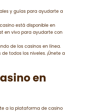
riales y guías para ayudarte a
casino está disponible en
hat en vivo para ayudarte con
ndo de los casinos en línea.
 de todos los niveles. ¡Únete a
asino en
ete a la plataforma de casino