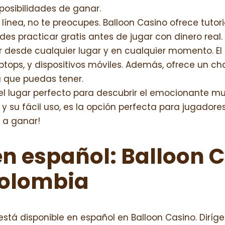
posibilidades de ganar.
 línea, no te preocupes. Balloon Casino ofrece tuto
es practicar gratis antes de jugar con dinero real.
r desde cualquier lugar y en cualquier momento. El 
ptops, y dispositivos móviles. Además, ofrece un c
 que puedas tener.
el lugar perfecto para descubrir el emocionante mu
y su fácil uso, es la opción perfecta para jugadores
 a ganar!
n español: Balloon C
Colombia
está disponible en español en Balloon Casino. Diríg