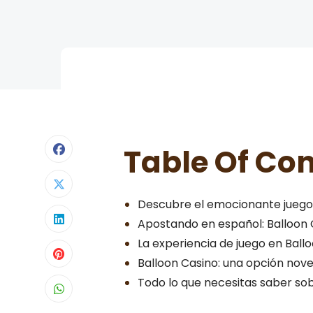
Table Of Co
Descubre el emocionante juego 
Apostando en español: Balloon 
La experiencia de juego en Ball
Balloon Casino: una opción nov
Todo lo que necesitas saber so