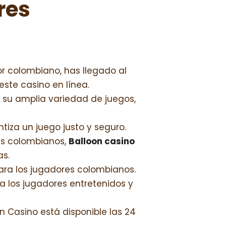
res
r colombiano, has llegado al
este casino en línea.
a su amplia variedad de juegos,
ntiza un juego justo y seguro.
res colombianos,
Balloon casino
as.
 para los jugadores colombianos.
 los jugadores entretenidos y
on Casino está disponible las 24