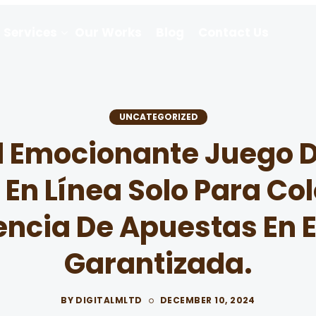
Services
Our Works
Blog
Contact Us
UNCATEGORIZED
l Emocionante Juego D
 En Línea Solo Para Co
encia De Apuestas En 
Garantizada.
BY DIGITALMLTD
DECEMBER 10, 2024