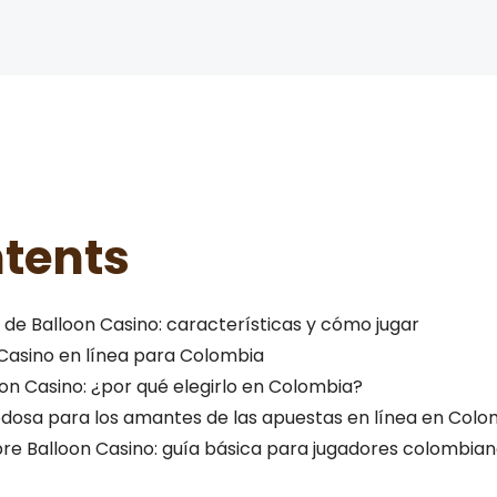
ntents
de Balloon Casino: características y cómo jugar
Casino en línea para Colombia
oon Casino: ¿por qué elegirlo en Colombia?
edosa para los amantes de las apuestas en línea en Colo
bre Balloon Casino: guía básica para jugadores colombia