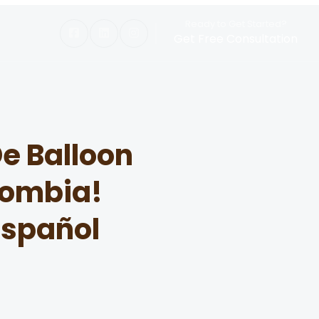
Ready to Get Started?
Get Free Consultation
e Balloon
lombia!
Español