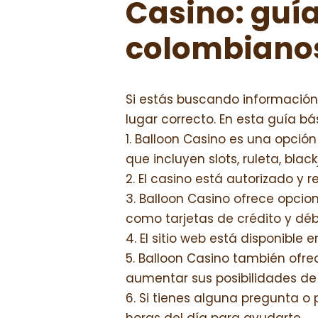
Casino: guí
colombiano
Si estás buscando información 
lugar correcto. En esta guía bá
1. Balloon Casino es una opció
que incluyen slots, ruleta, blac
2. El casino está autorizado y 
3. Balloon Casino ofrece opcio
como tarjetas de crédito y débi
4. El sitio web está disponible
5. Balloon Casino también ofr
aumentar sus posibilidades de
6. Si tienes alguna pregunta o 