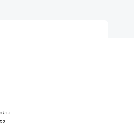
mbia
nos