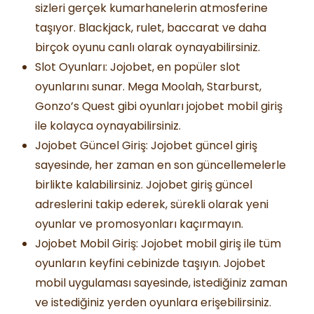
sizleri gerçek kumarhanelerin atmosferine
taşıyor. Blackjack, rulet, baccarat ve daha
birçok oyunu canlı olarak oynayabilirsiniz.
Slot Oyunları: Jojobet, en popüler slot
oyunlarını sunar. Mega Moolah, Starburst,
Gonzo’s Quest gibi oyunları jojobet mobil giriş
ile kolayca oynayabilirsiniz.
Jojobet Güncel Giriş: Jojobet güncel giriş
sayesinde, her zaman en son güncellemelerle
birlikte kalabilirsiniz. Jojobet giriş güncel
adreslerini takip ederek, sürekli olarak yeni
oyunlar ve promosyonları kaçırmayın.
Jojobet Mobil Giriş: Jojobet mobil giriş ile tüm
oyunların keyfini cebinizde taşıyın. Jojobet
mobil uygulaması sayesinde, istediğiniz zaman
ve istediğiniz yerden oyunlara erişebilirsiniz.