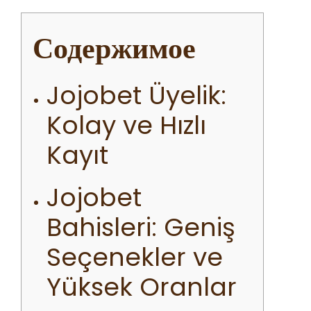
Содержимое
Jojobet Üyelik:
Kolay ve Hızlı
Kayıt
Jojobet
Bahisleri: Geniş
Seçenekler ve
Yüksek Oranlar