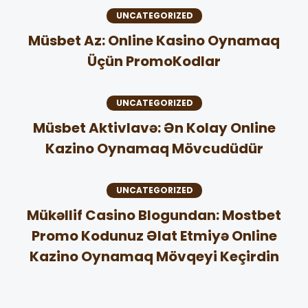
UNCATEGORIZED
Müsbet Az: Online Kasino Oynamaq
Üçün PromoKodlar
UNCATEGORIZED
Müsbet Aktivlavə: Ən Kolay Online
Kazino Oynamaq Mövcudüdür
UNCATEGORIZED
Mükəllif Casino Blogundan: Mostbet
Promo Kodunuz Əlat Etmiyə Online
Kazino Oynamaq Mövqeyi Keçirdin