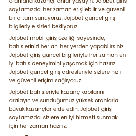
oranlarla kazançlı anlar yaşayın. Jojobet giriş
sayfamızda, her zaman erişilebilir ve güvenli
bir ortam sunuyoruz. Jojobet güncel giriş
bilgileriyle sizleri bekliyoruz.
Jojobet mobil giriş özelliği sayesinde,
bahislerinizi her an, her yerden yapabilirsiniz.
Jojobet giriş güncel bilgileriyle her zaman en
iyi bahis deneyimini yaşamak için hazırız.
Jojobet güncel giriş adresleriyle sizlere hızlı
ve güvenli erişim sağlıyoruz.
Jojobet bahisleriyle kazanç kapılarını
aralayın ve sunduğumuz yüksek oranlarla
büyük kazançlar elde edin. Jojobet giriş
sayfamızda, sizlere en iyi hizmeti sunmak
için her zaman hazırız.