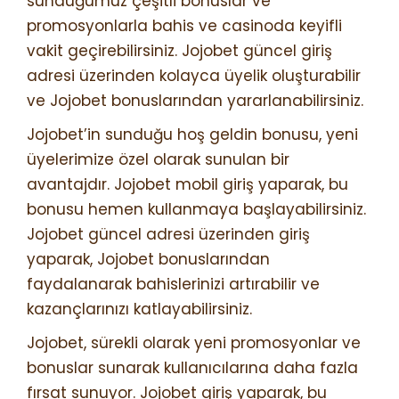
sunduğumuz çeşitli bonuslar ve
promosyonlarla bahis ve casinoda keyifli
vakit geçirebilirsiniz. Jojobet güncel giriş
adresi üzerinden kolayca üyelik oluşturabilir
ve Jojobet bonuslarından yararlanabilirsiniz.
Jojobet’in sunduğu hoş geldin bonusu, yeni
üyelerimize özel olarak sunulan bir
avantajdır. Jojobet mobil giriş yaparak, bu
bonusu hemen kullanmaya başlayabilirsiniz.
Jojobet güncel adresi üzerinden giriş
yaparak, Jojobet bonuslarından
faydalanarak bahislerinizi artırabilir ve
kazançlarınızı katlayabilirsiniz.
Jojobet, sürekli olarak yeni promosyonlar ve
bonuslar sunarak kullanıcılarına daha fazla
fırsat sunuyor. Jojobet giriş yaparak, bu