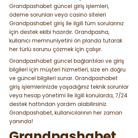
Grandpashabet güncel giriş işlemleri,
ödeme sorunları veya casino siteleri
Grandpashabet giriş ile ilgili tüm sorularınız
için destek ekibi hazırdır. Grandpasha,
kullanıcı memnuniyetini ön planda tutarak
her türlü sorunu çözmek için çalışır.
Grandpashabet güncel bağlantıları ve giriş
bilgileri için müşteri hizmetleri, size en doğru
ve güncel bilgileri sunar. Grandpashabet
giriş işlemlerinizde yaşadığınız teknik sorunlar
veya hesap yönetimi ile ilgili konularda, 7/24
destek hattından yardım alabilirsiniz.
Grandpashabet, kullanıcılarının her zaman
yanında!
Grandpashabet