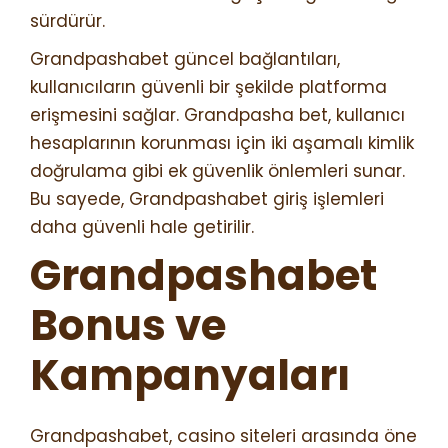
sürdürür.
Grandpashabet güncel bağlantıları,
kullanıcıların güvenli bir şekilde platforma
erişmesini sağlar. Grandpasha bet, kullanıcı
hesaplarının korunması için iki aşamalı kimlik
doğrulama gibi ek güvenlik önlemleri sunar.
Bu sayede, Grandpashabet giriş işlemleri
daha güvenli hale getirilir.
Grandpashabet
Bonus ve
Kampanyaları
Grandpashabet, casino siteleri arasında öne