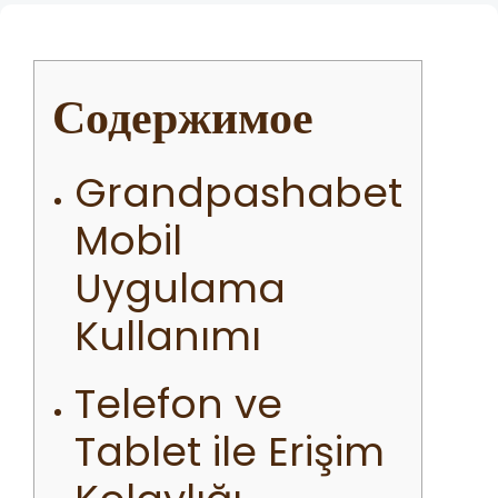
Содержимое
Grandpashabet
Mobil
Uygulama
Kullanımı
Telefon ve
Tablet ile Erişim