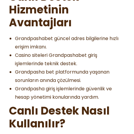
Hizmetinin
Avantajları
Grandpashabet güncel adres bilgilerine hızlı
erişim imkanı.
Casino siteleri Grandpashabet giriş
işlemlerinde teknik destek.
Grandpasha bet platformunda yaşanan
sorunların anında çözülmesi.
Grandpasha giriş işlemlerinde güvenlik ve
hesap yönetimi konularında yardım.
Canlı Destek Nasıl
Kullanılır?