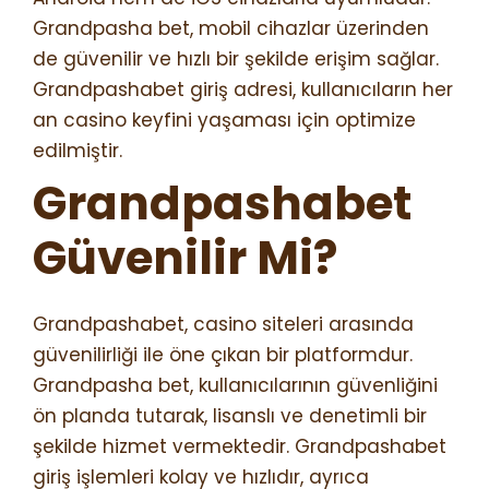
Grandpasha bet, mobil cihazlar üzerinden
de güvenilir ve hızlı bir şekilde erişim sağlar.
Grandpashabet giriş adresi, kullanıcıların her
an casino keyfini yaşaması için optimize
edilmiştir.
Grandpashabet
Güvenilir Mi?
Grandpashabet, casino siteleri arasında
güvenilirliği ile öne çıkan bir platformdur.
Grandpasha bet, kullanıcılarının güvenliğini
ön planda tutarak, lisanslı ve denetimli bir
şekilde hizmet vermektedir. Grandpashabet
giriş işlemleri kolay ve hızlıdır, ayrıca