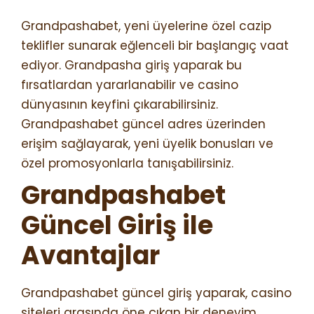
Grandpashabet, yeni üyelerine özel cazip
teklifler sunarak eğlenceli bir başlangıç vaat
ediyor. Grandpasha giriş yaparak bu
fırsatlardan yararlanabilir ve casino
dünyasının keyfini çıkarabilirsiniz.
Grandpashabet güncel adres üzerinden
erişim sağlayarak, yeni üyelik bonusları ve
özel promosyonlarla tanışabilirsiniz.
Grandpashabet
Güncel Giriş ile
Avantajlar
Grandpashabet güncel giriş yaparak, casino
siteleri arasında öne çıkan bir deneyim