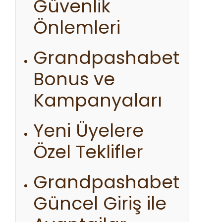
Güvenlik
Önlemleri
Grandpashabet
Bonus ve
Kampanyaları
Yeni Üyelere
Özel Teklifler
Grandpashabet
Güncel Giriş ile