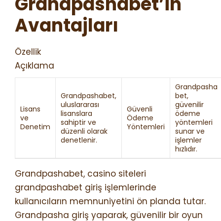
Grandpashabet’in
Avantajları
Özellik
Açıklama
Grandpasha
Grandpashabet,
bet,
uluslararası
güvenilir
Lisans
Güvenli
lisanslara
ödeme
ve
Ödeme
sahiptir ve
yöntemleri
Denetim
Yöntemleri
düzenli olarak
sunar ve
denetlenir.
işlemler
hızlıdır.
Grandpashabet, casino siteleri
grandpashabet giriş işlemlerinde
kullanıcıların memnuniyetini ön planda tutar.
Grandpasha giriş yaparak, güvenilir bir oyun