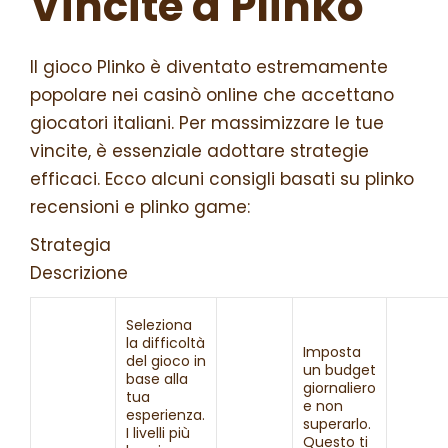
Vincite a Plinko
Il gioco Plinko è diventato estremamente
popolare nei casinò online che accettano
giocatori italiani. Per massimizzare le tue
vincite, è essenziale adottare strategie
efficaci. Ecco alcuni consigli basati su plinko
recensioni e plinko game:
Strategia
Descrizione
Seleziona
la difficoltà
Imposta
del gioco in
un budget
base alla
giornaliero
tua
e non
esperienza.
superarlo.
I livelli più
Questo ti