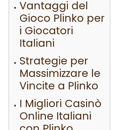
Vantaggi del
Gioco Plinko per
i Giocatori
Italiani
Strategie per
Massimizzare le
Vincite a Plinko
I Migliori Casinò
Online Italiani
con Plinko