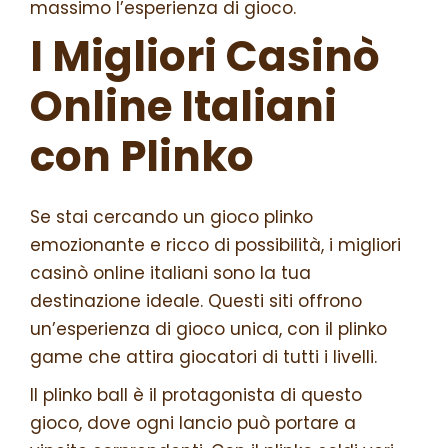
massimo l’esperienza di gioco.
I Migliori Casinò
Online Italiani
con Plinko
Se stai cercando un gioco plinko
emozionante e ricco di possibilità, i migliori
casinò online italiani sono la tua
destinazione ideale. Questi siti offrono
un’esperienza di gioco unica, con il plinko
game che attira giocatori di tutti i livelli.
Il plinko ball è il protagonista di questo
gioco, dove ogni lancio può portare a