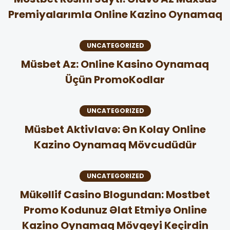
Premiyalarımla Online Kazino Oynamaq
UNCATEGORIZED
Müsbet Az: Online Kasino Oynamaq
Üçün PromoKodlar
UNCATEGORIZED
Müsbet Aktivlavə: Ən Kolay Online
Kazino Oynamaq Mövcudüdür
UNCATEGORIZED
Mükəllif Casino Blogundan: Mostbet
Promo Kodunuz Əlat Etmiyə Online
Kazino Oynamaq Mövqeyi Keçirdin