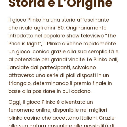
Storia e L’Origine
Il gioco Plinko ha una storia affascinante
che risale agli anni ’80. Originariamente
introdotto nel popolare show televisivo “The
Price is Right”, il Plinko divenne rapidamente
un gioco iconico grazie alla sua semplicità e
al potenziale per grandi vincite. Le Plinko ball,
lanciate dai partecipanti, scivolano
attraverso una serie di pioli disposti in un
triangolo, determinando il premio finale in
base alla posizione in cui cadono.
Oggi, il gioco Plinko è diventato un
fenomeno online, disponibile nei migliori
plinko casino che accettano italiani. Grazie
alla sua natura casuale e alla possibilità di