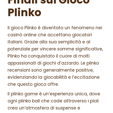
Plinko
Il gioco Plinko è diventato un fenomeno nei
casinò online che accettano giocatori
italiani. Grazie alla sua semplicità e al
potenziale per vincere somme significative,
Plinko ha conquistato il cuore di molti
appassionati di giochi d’azzardo. Le plinko
recensioni sono generalmente positive,
evidenziando la giocabilità e l’eccitazione
che questo gioco offre.
Il plinko game è un’esperienza unica, dove
ogni plinko ball che cade attraverso i pioli
crea un’atmosfera di suspense e