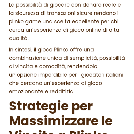
La possibilità di giocare con denaro reale e
la sicurezza di transazioni sicure rendono il
plinko game una scelta eccellente per chi
cerca un’esperienza di gioco online di alta
qualità.
In sintesi, il gioco Plinko offre una
combinazione unica di semplicità, possibilità
di vincita e comodità, rendendolo
un’opzione imperdibile per i giocatori italiani
che cercano un’esperienza di gioco
emozionante e redditizia.
Strategie per
Massimizzare le