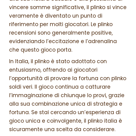
vincere somme significative, il plinko si vince
veramente è diventato un punto di
riferimento per molti giocatori. Le plinko
recensioni sono generalmente positive,
evidenziando l’eccitazione e l’adrenalina
che questo gioco porta.
In Italia, il plinko è stato adottato con
entusiasmo, offrendo ai giocatori
l’opportunità di provare la fortuna con plinko
soldi veri. Il gioco continua a catturare
l’immaginazione di chiunque lo provi, grazie
alla sua combinazione unica di strategia e
fortuna. Se stai cercando un’esperienza di
gioco unica e coinvolgente, il plinko italia è
sicuramente una scelta da considerare.