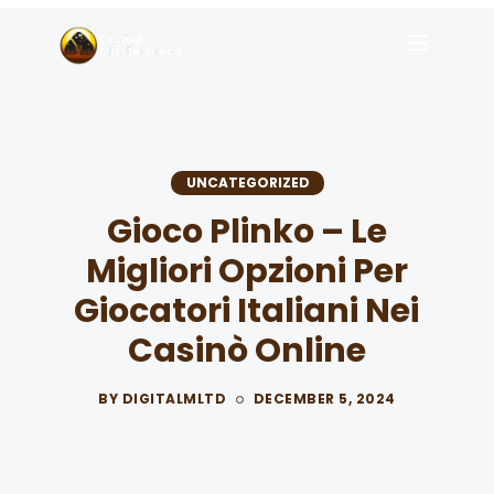
UNCATEGORIZED
Gioco Plinko – Le
Migliori Opzioni Per
Giocatori Italiani Nei
Casinò Online
BY DIGITALMLTD
DECEMBER 5, 2024