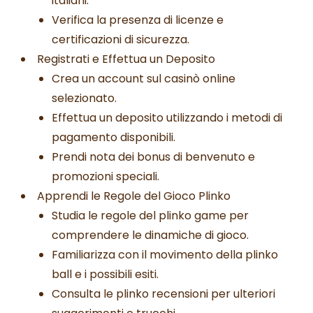
italiani.
Verifica la presenza di licenze e
certificazioni di sicurezza.
Registrati e Effettua un Deposito
Crea un account sul casinò online
selezionato.
Effettua un deposito utilizzando i metodi di
pagamento disponibili.
Prendi nota dei bonus di benvenuto e
promozioni speciali.
Apprendi le Regole del Gioco Plinko
Studia le regole del plinko game per
comprendere le dinamiche di gioco.
Familiarizza con il movimento della plinko
ball e i possibili esiti.
Consulta le plinko recensioni per ulteriori