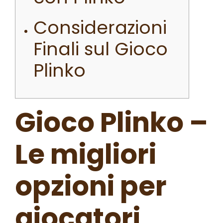
Considerazioni
Finali sul Gioco
Plinko
Gioco Plinko –
Le migliori
opzioni per
giocatori