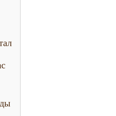
тал
ас
ады