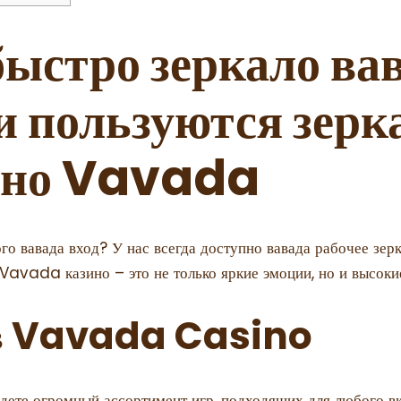
быстро зеркало ва
и пользуются зер
зино Vavada
го вавада вход? У нас всегда доступно вавада рабочее зер
Vavada казино – это не только яркие эмоции, но и высок
 в Vavada Casino
йдете огромный ассортимент игр, подходящих для любого 