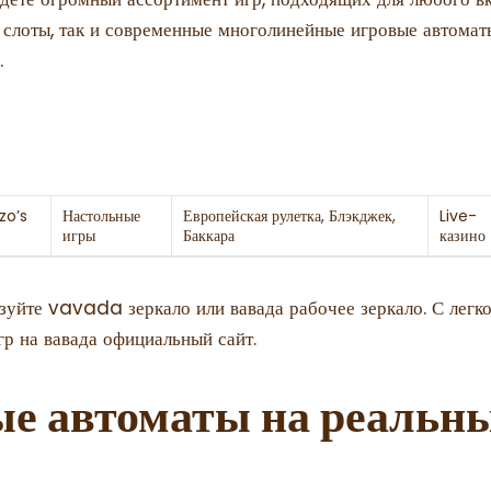
е слоты, так и современные многолинейные игровые автомат
.
zo’s
Настольные
Европейская рулетка, Блэкджек,
Live-
игры
Баккара
казино
ьзуйте vavada зеркало или вавада рабочее зеркало. С легк
р на вавада официальный сайт.
ые автоматы на реальны