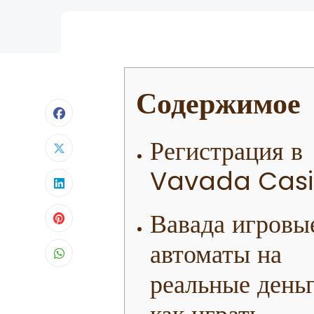
Содержимое
Регистрация в
Vavada Cas
Вавада игровы
автоматы на
реальные день