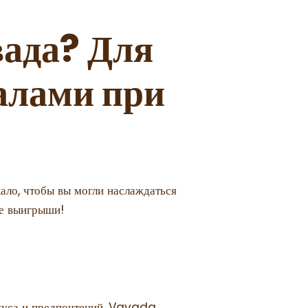
вада? Для
калами при
кало, чтобы вы могли наслаждаться
ие выигрыши!
вкуса и предпочтений. Vavada