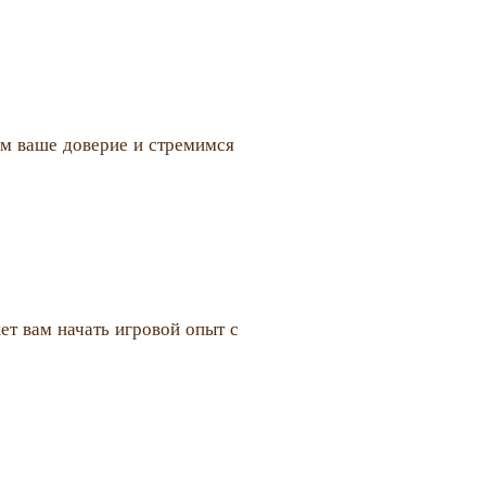
им ваше доверие и стремимся
т вам начать игровой опыт с