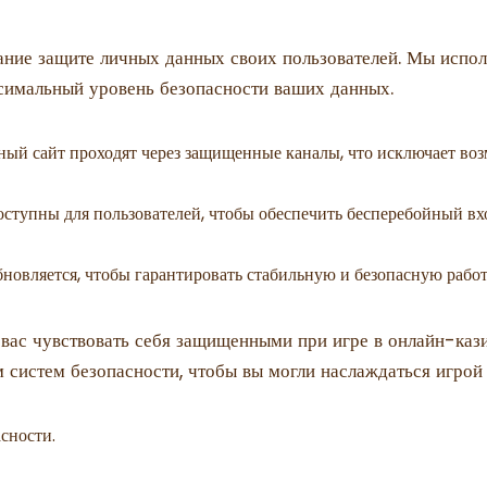
ание защите личных данных своих пользователей. Мы испо
симальный уровень безопасности ваших данных.
ьный сайт проходят через защищенные каналы, что исключает в
оступны для пользователей, чтобы обеспечить бесперебойный вх
бновляется, чтобы гарантировать стабильную и безопасную работ
 вас чувствовать себя защищенными при игре в онлайн-каз
 систем безопасности, чтобы вы могли наслаждаться игрой
сности.