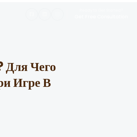
Ready to Get Started?
Get Free Consultation
? Для Чего
ри Игре В