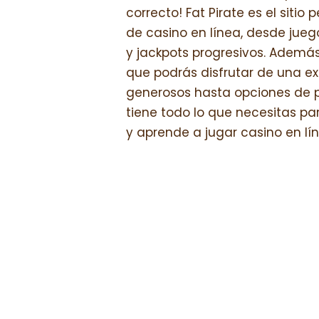
correcto! Fat Pirate es el sit
de casino en línea, desde ju
y jackpots progresivos. Ademá
que podrás disfrutar de una e
generosos hasta opciones de pa
tiene todo lo que necesitas par
y aprende a jugar casino en l