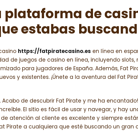
La plataforma de casi
que estabas buscand
 casino
https://fatpiratecasino.es
en línea en espa
d de juegos de casino en línea, incluyendo slots, rul
timizado para jugadores de España. Además, Fat Pi
vos y existentes. ¡Únete a la aventura del Fat Pi
. Acabo de descubrir Fat Pirate y me ha encantado!
ncreíble. El sitio es fácil de usar y navegar, y hay 
o de atención al cliente es excelente y siempre est
at Pirate a cualquiera que esté buscando un gran c