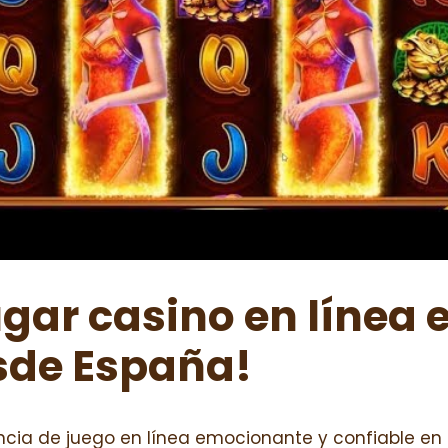
gar casino en línea e
esde España!
cia de juego en línea emocionante y confiable en E