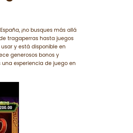
 España, ¡no busques más allá
sde tragaperras hasta juegos
 usar y está disponible en
frece generosos bonos y
 una experiencia de juego en