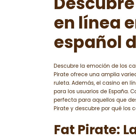
Descubre 
en línea e
español 
Descubre la emoción de los cas
Pirate ofrece una amplia vari
ruleta. Además, el casino en lí
para los usuarios de España. Co
perfecta para aquellos que des
Pirate y descubre por qué los 
Fat Pirate: 