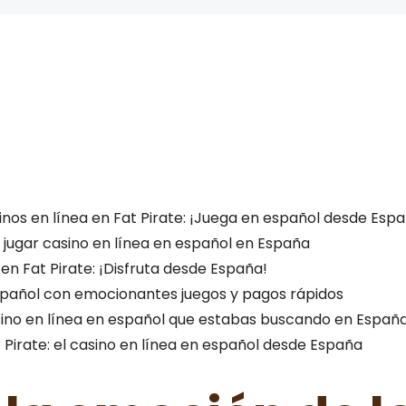
nos en línea en Fat Pirate: ¡Juega en español desde Espa
a jugar casino en línea en español en España
en Fat Pirate: ¡Disfruta desde España!
español con emocionantes juegos y pagos rápidos
asino en línea en español que estabas buscando en Españ
Pirate: el casino en línea en español desde España