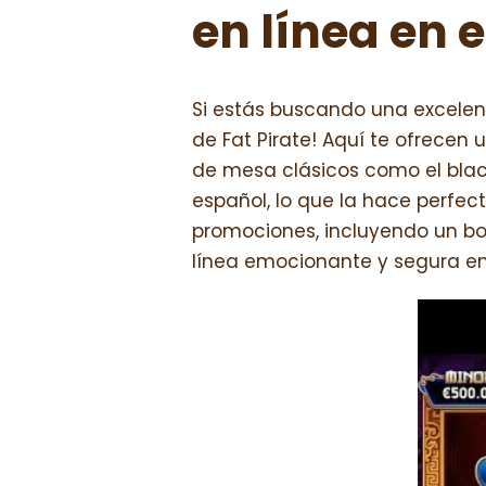
en línea en
Si estás buscando una excelen
de Fat Pirate! Aquí te ofrece
de mesa clásicos como el black
español, lo que la hace perfec
promociones, incluyendo un bo
línea emocionante y segura en E