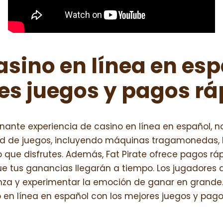
Casino en línea en es
s juegos y pagos rá
ante experiencia de casino en línea en español, n
ad de juegos, incluyendo máquinas tragamonedas, bl
ue disfrutes. Además, Fat Pirate ofrece pagos rápid
e tus ganancias llegarán a tiempo. Los jugadores 
nza y experimentar la emoción de ganar en grande.
no en línea en español con los mejores juegos y pago