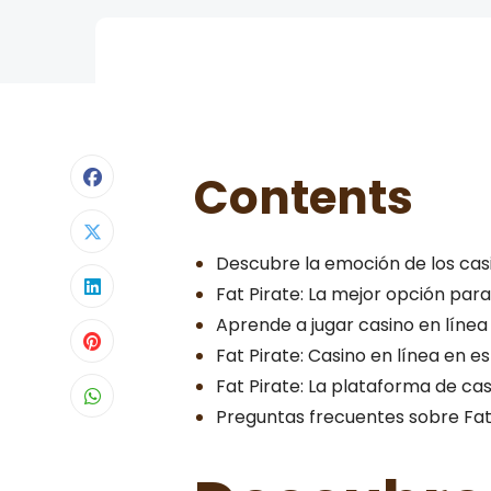
Contents
Descubre la emoción de los casi
Fat Pirate: La mejor opción par
Aprende a jugar casino en línea 
Fat Pirate: Casino en línea en 
Fat Pirate: La plataforma de c
Preguntas frecuentes sobre Fat 