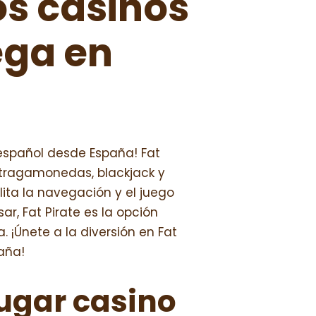
os casinos
uega en
 español desde España! Fat
 tragamonedas, blackjack y
ilita la navegación y el juego
ar, Fat Pirate es la opción
 ¡Únete a la diversión en Fat
aña!
jugar casino