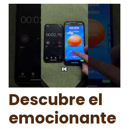
Descubre el
emocionante