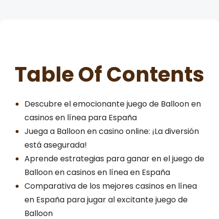
Table Of Contents
Descubre el emocionante juego de Balloon en
casinos en línea para España
Juega a Balloon en casino online: ¡La diversión
está asegurada!
Aprende estrategias para ganar en el juego de
Balloon en casinos en línea en España
Comparativa de los mejores casinos en línea
en España para jugar al excitante juego de
Balloon