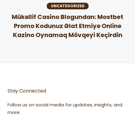
UNCATEGORIZED
Mükəllif Casino Blogundan: Mostbet
Promo Kodunuz Əlat Etmiyə Online
Kazino Oynamaq Mövqeyi Keçirdin
Stay Connected
Follow us on social media for updates, insights, and
more: