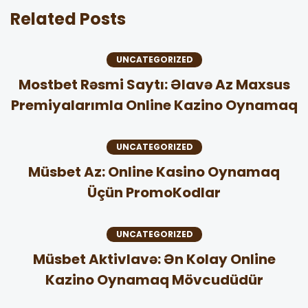
Related Posts
UNCATEGORIZED
Mostbet Rəsmi Saytı: Əlavə Az Maxsus
Premiyalarımla Online Kazino Oynamaq
UNCATEGORIZED
Müsbet Az: Online Kasino Oynamaq
Üçün PromoKodlar
UNCATEGORIZED
Müsbet Aktivlavə: Ən Kolay Online
Kazino Oynamaq Mövcudüdür