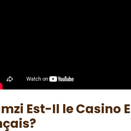
mzi Est-Il le Casino E
nçais?