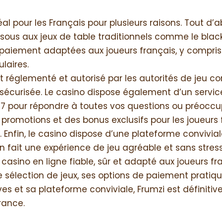
éal pour les Français pour plusieurs raisons. Tout d’ab
sous aux jeux de table traditionnels comme le blackja
paiement adaptées aux joueurs français, y compris l
laires.
nt réglementé et autorisé par les autorités de jeu c
sécurisée. Le casino dispose également d’un service
j/7 pour répondre à toutes vos questions ou préoccu
romotions et des bonus exclusifs pour les joueurs f
 Enfin, le casino dispose d’une plateforme conviviale
en fait une expérience de jeu agréable et sans stress
casino en ligne fiable, sûr et adapté aux joueurs fr
e sélection de jeux, ses options de paiement pratiqu
ves et sa plateforme conviviale, Frumzi est définitiv
rance.