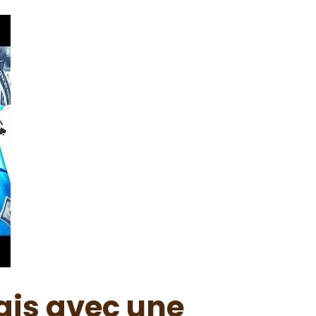
ais avec une