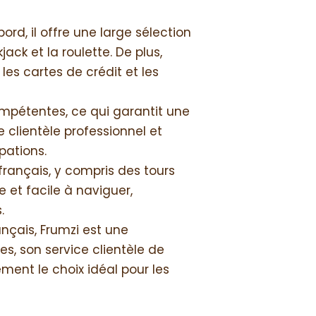
ord, il offre une large sélection
ck et la roulette. De plus,
es cartes de crédit et les
ompétentes, ce qui garantit une
 clientèle professionnel et
pations.
rançais, y compris des tours
 et facile à naviguer,
.
ançais, Frumzi est une
es, son service clientèle de
ement le choix idéal pour les