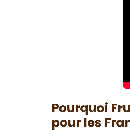
Pourquoi Fru
pour les Fra