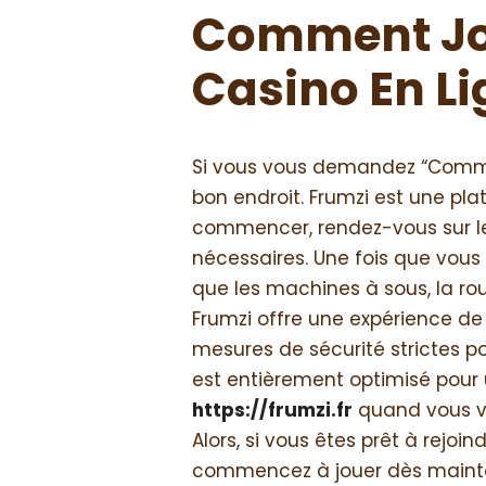
Comment Joue
Casino En Li
Si vous vous demandez “Comment
bon endroit. Frumzi est une pla
commencer, rendez-vous sur le 
nécessaires. Une fois que vous 
que les machines à sous, la roul
Frumzi offre une expérience de 
mesures de sécurité strictes pou
est entièrement optimisé pour u
https://frumzi.fr
quand vous v
Alors, si vous êtes prêt à rejoi
commencez à jouer dès maint