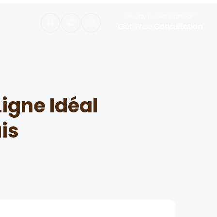
Ready to Get Started?
Get Free Consultation
igne Idéal
is