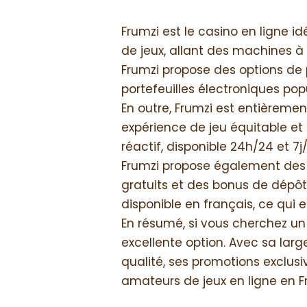
Frumzi est le casino en ligne id
de jeux, allant des machines à 
Frumzi propose des options de 
portefeuilles électroniques popu
En outre, Frumzi est entièreme
expérience de jeu équitable et 
réactif, disponible 24h/24 et 7
Frumzi propose également des p
gratuits et des bonus de dépôt.
disponible en français, ce qui 
En résumé, si vous cherchez un 
excellente option. Avec sa larg
qualité, ses promotions exclusi
amateurs de jeux en ligne en F