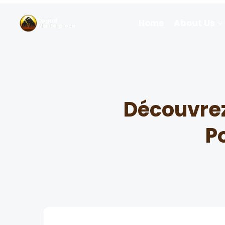
Home
About Us
Découvrez
P