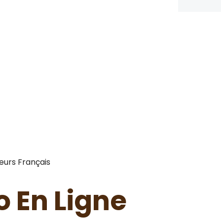
eurs Français
 En Ligne