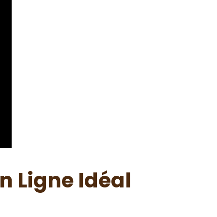
n Ligne Idéal