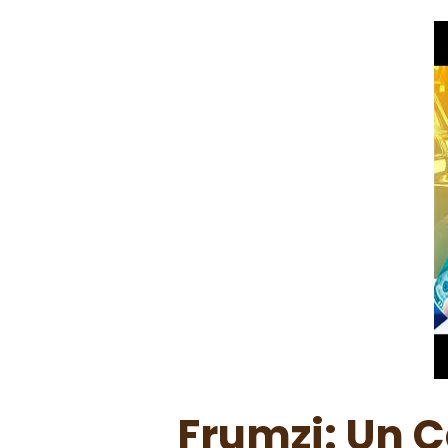
Frumzi: Un C