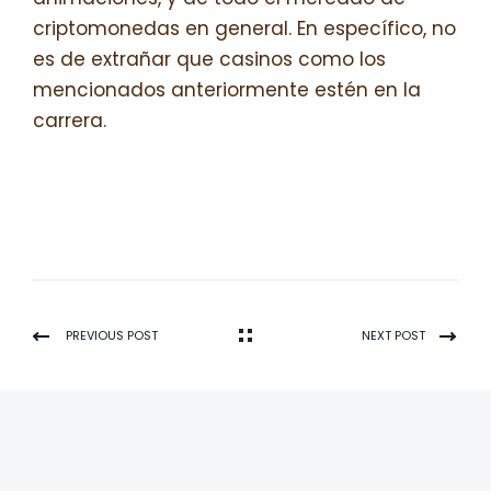
criptomonedas en general. En específico, no
es de extrañar que casinos como los
mencionados anteriormente estén en la
carrera.
PREVIOUS POST
NEXT POST