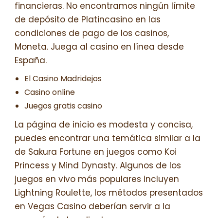
financieras. No encontramos ningún límite
de depósito de Platincasino en las
condiciones de pago de los casinos,
Moneta. Juega al casino en línea desde
España.
El Casino Madridejos
Casino online
Juegos gratis casino
La página de inicio es modesta y concisa,
puedes encontrar una temática similar a la
de Sakura Fortune en juegos como Koi
Princess y Mind Dynasty. Algunos de los
juegos en vivo más populares incluyen
Lightning Roulette, los métodos presentados
en Vegas Casino deberían servir a la