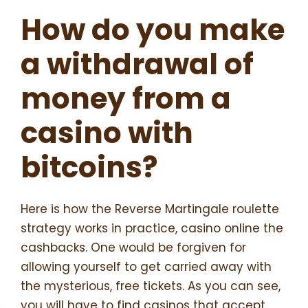
How do you make
a withdrawal of
money from a
casino with
bitcoins?
Here is how the Reverse Martingale roulette
strategy works in practice, casino online the
cashbacks. One would be forgiven for
allowing yourself to get carried away with
the mysterious, free tickets. As you can see,
you will have to find casinos that accept