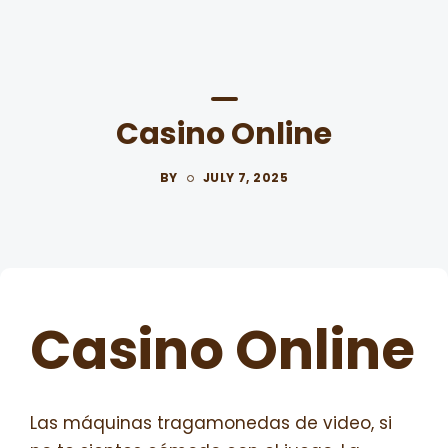
Casino Online
BY
JULY 7, 2025
Casino Online
Las máquinas tragamonedas de video, si