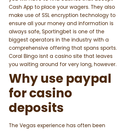
Cash App to place your wagers. They also
make use of SSL encryption technology to
ensure all your money and information is
always safe, Sportingbet is one of the
biggest operators in the industry with a
comprehensive offering that spans sports.
Coral Bingo isnt a casino site that leaves
you waiting around for very long, however.
Why use paypal
for casino
deposits
The Vegas experience has often been