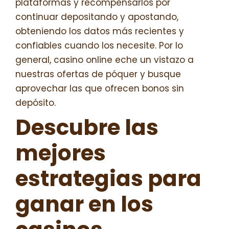
plataformas y recompensarlos por
continuar depositando y apostando,
obteniendo los datos más recientes y
confiables cuando los necesite. Por lo
general, casino online eche un vistazo a
nuestras ofertas de póquer y busque
aprovechar las que ofrecen bonos sin
depósito.
Descubre las
mejores
estrategias para
ganar en los