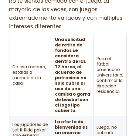
no te sientes cómodo con el juego. La
mayoría de las veces, son juegos
extremadamente variados y con múltiples
intereses diferentes.
Una solicitud
de retiro de
fondos se
considera
Para el
dentro de las
fútbol
De esa manera,
72 horas, el
americano
estarás a
acuerdo de
universitario,
merced de la
patrocinio no
confirmar la
casa.
solo cubre el
dirección
uso de una
residencial.
camisa o gorra
de béisbol con
el logotipo
cubierto.
La oferta de
Los jugadores de
bienvenida es
Luego, no
Let It Ride poker
un enorme
cobrará
solo esperan