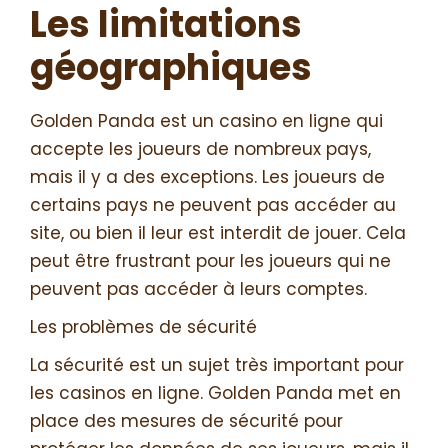
Les limitations
géographiques
Golden Panda est un casino en ligne qui
accepte les joueurs de nombreux pays,
mais il y a des exceptions. Les joueurs de
certains pays ne peuvent pas accéder au
site, ou bien il leur est interdit de jouer. Cela
peut être frustrant pour les joueurs qui ne
peuvent pas accéder à leurs comptes.
Les problèmes de sécurité
La sécurité est un sujet très important pour
les casinos en ligne. Golden Panda met en
place des mesures de sécurité pour