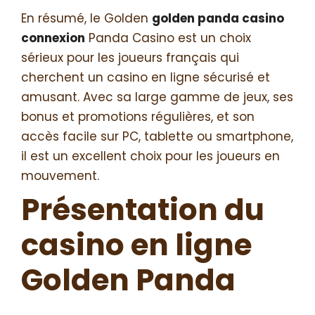
En résumé, le Golden
golden panda casino
connexion
Panda Casino est un choix
sérieux pour les joueurs français qui
cherchent un casino en ligne sécurisé et
amusant. Avec sa large gamme de jeux, ses
bonus et promotions régulières, et son
accès facile sur PC, tablette ou smartphone,
il est un excellent choix pour les joueurs en
mouvement.
Présentation du
casino en ligne
Golden Panda