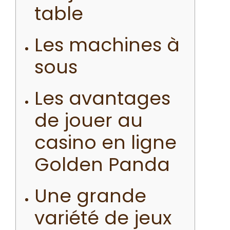
table
Les machines à
sous
Les avantages
de jouer au
casino en ligne
Golden Panda
Une grande
variété de jeux