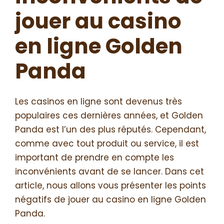
jouer au casino
en ligne Golden
Panda
Les casinos en ligne sont devenus très
populaires ces dernières années, et Golden
Panda est l’un des plus réputés. Cependant,
comme avec tout produit ou service, il est
important de prendre en compte les
inconvénients avant de se lancer. Dans cet
article, nous allons vous présenter les points
négatifs de jouer au casino en ligne Golden
Panda.