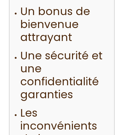
Un bonus de
bienvenue
attrayant
Une sécurité et
une
confidentialité
garanties
Les
inconvénients