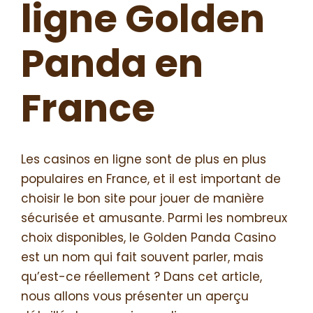
ligne Golden
Panda en
France
Les casinos en ligne sont de plus en plus
populaires en France, et il est important de
choisir le bon site pour jouer de manière
sécurisée et amusante. Parmi les nombreux
choix disponibles, le Golden Panda Casino
est un nom qui fait souvent parler, mais
qu’est-ce réellement ? Dans cet article,
nous allons vous présenter un aperçu