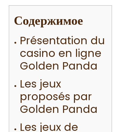
Содержимое
Présentation du
casino en ligne
Golden Panda
Les jeux
proposés par
Golden Panda
Les jeux de