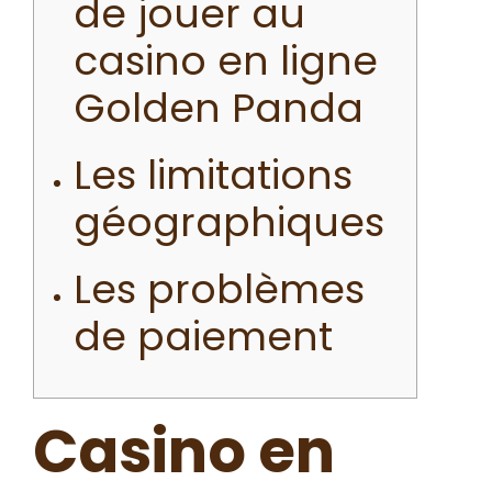
de jouer au
casino en ligne
Golden Panda
Les limitations
géographiques
Les problèmes
de paiement
Casino en