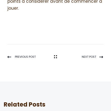
points à considérer avant de commencer à
jouer.
PREVIOUS POST
NEXT POST
Related Posts