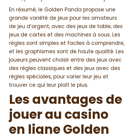
En résumé, le Golden Panda propose une
grande variété de jeux pour les amateurs
de jeu d’argent, avec des jeux de table, des
jeux de cartes et des machines à sous. Les
règles sont simples et faciles à comprendre,
et les graphismes sont de haute qualité. Les
joueurs peuvent choisir entre des jeux avec
des règles classiques et des jeux avec des
règles spéciales, pour varier leur jeu et
trouver ce qui leur plaît le plus.
Les avantages de
jouer au casino
en ligne Golden