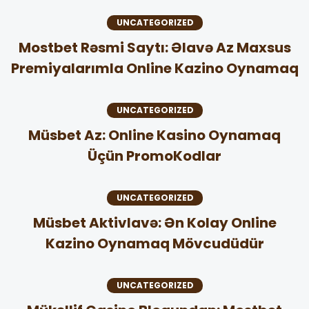
UNCATEGORIZED
Mostbet Rəsmi Saytı: Əlavə Az Maxsus
Premiyalarımla Online Kazino Oynamaq
UNCATEGORIZED
Müsbet Az: Online Kasino Oynamaq
Üçün PromoKodlar
UNCATEGORIZED
Müsbet Aktivlavə: Ən Kolay Online
Kazino Oynamaq Mövcudüdür
UNCATEGORIZED