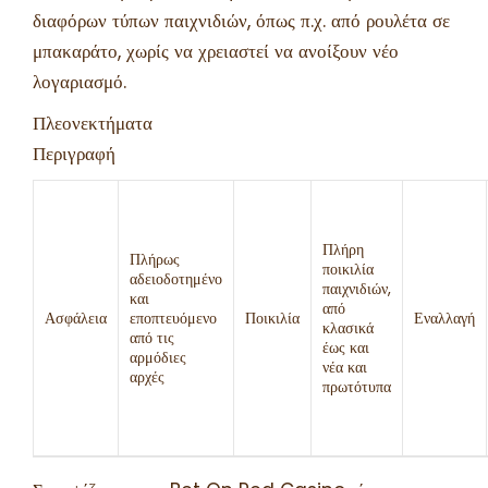
διαφόρων τύπων παιχνιδιών, όπως π.χ. από ρουλέτα σε
μπακαράτο, χωρίς να χρειαστεί να ανοίξουν νέο
λογαριασμό.
Πλεονεκτήματα
Περιγραφή
Πλήρη
Πλήρως
ποικιλία
αδειοδοτημένο
παιχνιδιών,
και
από
Ασφάλεια
εποπτευόμενο
Ποικιλία
Εναλλαγή
κλασικά
από τις
έως και
αρμόδιες
νέα και
αρχές
πρωτότυπα