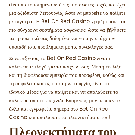
είναι πιστοποιημένο από τις πιο σωστές αρχές και έχει
μια αξιόπιστη λειτουργία, ώστε να μπορείτε να παίξετε
με σιγουριά. Η Bet On Red Casino χρησιμοποιεί τα
πιο σύγχρονα συστήματα ασφαλείας, ώστε να 保護σετε
τα προσωπικά σας δεδομένα και να μην υπάρχουν
οποιαδήποτε προβλήματα με τις συναλλαγές σας.
Συνοψίζοντας, το Bet On Red Casino είναι η
καλύτερη επιλογή για το παιχνίδι σας. Με τη ευελιξή
και τη διαφέρουσα εμπειρία που προσφέρει, καθώς και
τη ασφάλεια και αξιόπιστη λειτουργία, είναι το
ιδανικό μέρος για να παίξετε και να απολαύσετε το
καλύτερο από το παιχνίδι. Επομένως, μην περιμένετε
άλλο και εγγραφείτε σήμερα στο Bet On Red
Casino και απολαύστε τα πλεονεκτήματα του!
Πλεονεκτήματα του