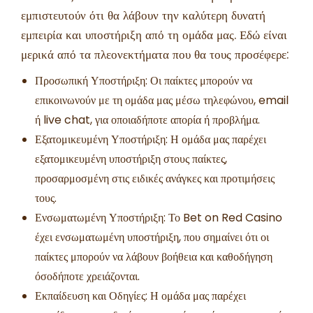
εμπιστευτούν ότι θα λάβουν την καλύτερη δυνατή
εμπειρία και υποστήριξη από τη ομάδα μας. Εδώ είναι
μερικά από τα πλεονεκτήματα που θα τους προσέφερε:
Προσωπική Υποστήριξη: Οι παίκτες μπορούν να
επικοινωνούν με τη ομάδα μας μέσω τηλεφώνου, email
ή live chat, για οποιαδήποτε απορία ή προβλήμα.
Εξατομικευμένη Υποστήριξη: Η ομάδα μας παρέχει
εξατομικευμένη υποστήριξη στους παίκτες,
προσαρμοσμένη στις ειδικές ανάγκες και προτιμήσεις
τους.
Ενσωματωμένη Υποστήριξη: Το Bet on Red Casino
έχει ενσωματωμένη υποστήριξη, που σημαίνει ότι οι
παίκτες μπορούν να λάβουν βοήθεια και καθοδήγηση
όσοδήποτε χρειάζονται.
Εκπαίδευση και Οδηγίες: Η ομάδα μας παρέχει