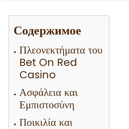
Содержимое
Πλεονεκτήματα του
Bet On Red
Casino
Ασφάλεια και
Εμπιστοσύνη
Ποικιλία και