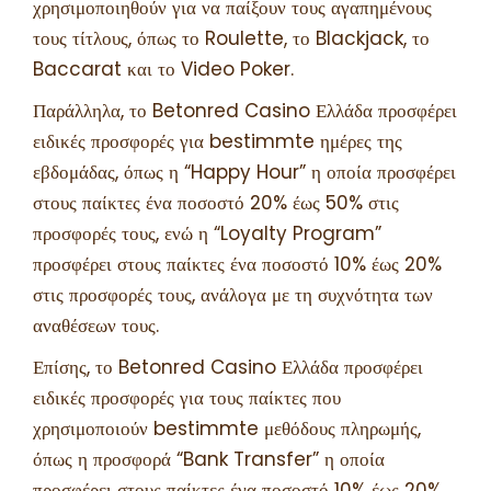
χρησιμοποιηθούν για να παίξουν τους αγαπημένους
τους τίτλους, όπως το Roulette, το Blackjack, το
Baccarat και το Video Poker.
Παράλληλα, το Betonred Casino Ελλάδα προσφέρει
ειδικές προσφορές για bestimmte ημέρες της
εβδομάδας, όπως η “Happy Hour” η οποία προσφέρει
στους παίκτες ένα ποσοστό 20% έως 50% στις
προσφορές τους, ενώ η “Loyalty Program”
προσφέρει στους παίκτες ένα ποσοστό 10% έως 20%
στις προσφορές τους, ανάλογα με τη συχνότητα των
αναθέσεων τους.
Επίσης, το Betonred Casino Ελλάδα προσφέρει
ειδικές προσφορές για τους παίκτες που
χρησιμοποιούν bestimmte μεθόδους πληρωμής,
όπως η προσφορά “Bank Transfer” η οποία
προσφέρει στους παίκτες ένα ποσοστό 10% έως 20%