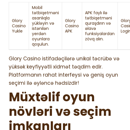
Mobil
tətbiqetməni
APK faylı ilə
asanlıqla
tətbiqetməni
Glory
Glory
Glor
yükləyin və
quraşdırın və
Casino
Casino
Casi
istənilən
əlavə
Yukle
APK
Logi
yerdən
funksiyalardan
oyunlara
zövq alın.
qoşulun.
Glory Casino istifadəçilərə unikal təcrübə və
yüksək keyfiyyətli xidmət təqdim edir.
Platformanın rahat interfeysi və geniş oyun
seçimi ilə əyləncə hədsizdir!
Müxtəlif oyun
növləri və seçim
imkanları