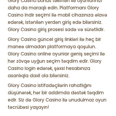
Glory Casino bonus təklifləri ilə oyunlarınızı
daha da maraqlı edin. Platformanı Glory
Casino indir seçimi ilə mobil cihazınıza əlavə
edərək, istənilən yerdən giriş edə bilərsiniz.
Glory Casino giriş prosesi sadə və sürətlidir.
Glory Casino güncel giriş linkləri ilə heç bir
maneə olmadan platformaya qoşulun.
Glory Casino online oyunlar geniş seçimi ilə
hər zövqə uyğun seçim təqdim edir. Glory
Casino login edərək, şəxsi hesabınıza
asanlıqla daxil ola bilərsiniz.
Glory Casino istifadəçilərin rahatlığını
düşünərək, hər bir addımda dəstək təqdim
edir. Siz də Glory Casino ilə unudulmaz oyun
təcrübəsi yaşayın!