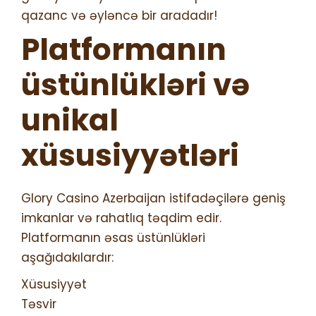
qazanc və əyləncə bir aradadır!
Platformanın
üstünlükləri və
unikal
xüsusiyyətləri
Glory Casino Azerbaijan istifadəçilərə geniş
imkanlar və rahatlıq təqdim edir.
Platformanın əsas üstünlükləri
aşağıdakılardır:
Xüsusiyyət
Təsvir