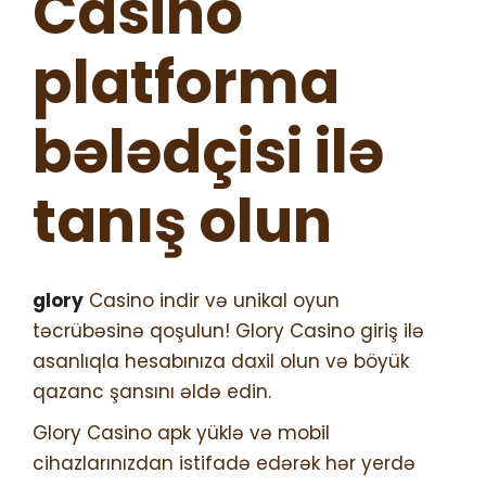
Casino
platforma
bələdçisi ilə
tanış olun
glory
Casino indir və unikal oyun
təcrübəsinə qoşulun! Glory Casino giriş ilə
asanlıqla hesabınıza daxil olun və böyük
qazanc şansını əldə edin.
Glory Casino apk yüklə və mobil
cihazlarınızdan istifadə edərək hər yerdə