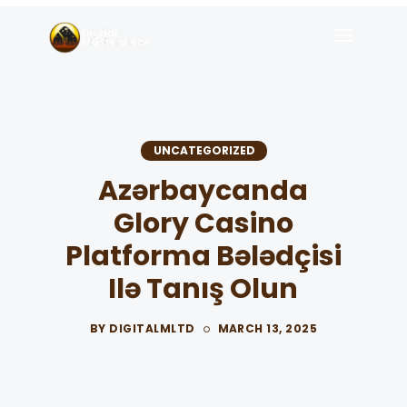
UNCATEGORIZED
Azərbaycanda
Glory Casino
Platforma Bələdçisi
Ilə Tanış Olun
BY DIGITALMLTD
MARCH 13, 2025