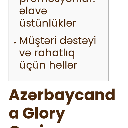
əlavə
üstünlüklər
Müştəri dəstəyi
və rahatlıq
üçün həllər
Azərbaycand
a Glory