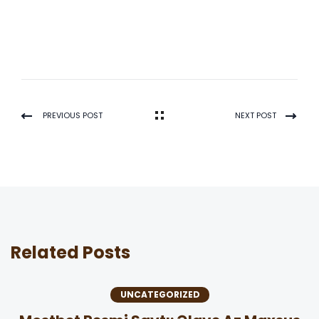
PREVIOUS POST
NEXT POST
Related Posts
UNCATEGORIZED