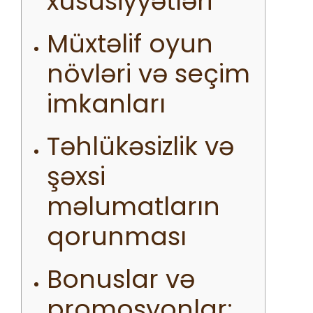
xüsusiyyətləri
Müxtəlif oyun
növləri və seçim
imkanları
Təhlükəsizlik və
şəxsi
məlumatların
qorunması
Bonuslar və
promosyonlar: