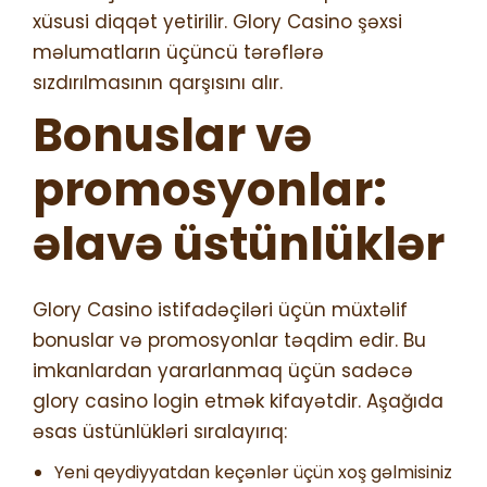
xüsusi diqqət yetirilir. Glory Casino şəxsi
məlumatların üçüncü tərəflərə
sızdırılmasının qarşısını alır.
Bonuslar və
promosyonlar:
əlavə üstünlüklər
Glory Casino istifadəçiləri üçün müxtəlif
bonuslar və promosyonlar təqdim edir. Bu
imkanlardan yararlanmaq üçün sadəcə
glory casino login etmək kifayətdir. Aşağıda
əsas üstünlükləri sıralayırıq:
Yeni qeydiyyatdan keçənlər üçün xoş gəlmisiniz