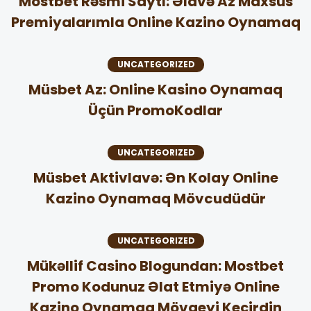
Mostbet Rəsmi Saytı: Əlavə Az Maxsus
Premiyalarımla Online Kazino Oynamaq
UNCATEGORIZED
Müsbet Az: Online Kasino Oynamaq
Üçün PromoKodlar
UNCATEGORIZED
Müsbet Aktivlavə: Ən Kolay Online
Kazino Oynamaq Mövcudüdür
UNCATEGORIZED
Mükəllif Casino Blogundan: Mostbet
Promo Kodunuz Əlat Etmiyə Online
Kazino Oynamaq Mövqeyi Keçirdin