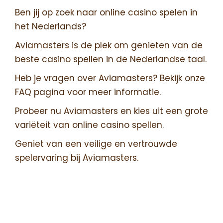
Ben jij op zoek naar online casino spelen in
het Nederlands?
Aviamasters is de plek om genieten van de
beste casino spellen in de Nederlandse taal.
Heb je vragen over Aviamasters? Bekijk onze
FAQ pagina voor meer informatie.
Probeer nu Aviamasters en kies uit een grote
variëteit van online casino spellen.
Geniet van een veilige en vertrouwde
spelervaring bij Aviamasters.