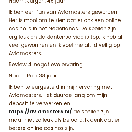
Naam: Jurgen, 45 jaar
Ik ben een fan van Aviamasters geworden!
Het is mooi om te zien dat er ook een online
casino is in het Nederlands. De spellen zijn
erg leuk en de klantenservice is top. Ik heb al
veel gewonnen en ik voel me altijd veilig op
Aviamasters.
Review 4: negatieve ervaring
Naam: Rob, 38 jaar
Ik ben teleurgesteld in mijn ervaring met
Aviamasters. Het duurde lang om mijn
deposit te verwerken en
https://aviamasters.nl/
de spellen zijn
maar niet zo leuk als beloofd. Ik denk dat er
betere online casinos zijn.