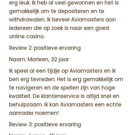
erg leuk. Ik heb al veel gewonnen en het is
gemakkelijk om te depositeren en te
withdrawalen. Ik beveel Aviamasters aan
iedereen die op zoek is naar een goed
online casino.
Review 2: positieve ervaring
Naam: Marleen, 32 jaar
Ik speel al een tijdje op Aviamasters en ik
ben erg tevreden. Het is erg gemakkelijk om
te navigeren en de spellen zijn van hoge
kwaliteit. De klantenservice is altijd snel en
behulpzaam. Ik kan Aviamasters een echte
aanrader noemen!
Review 3: positieve ervaring