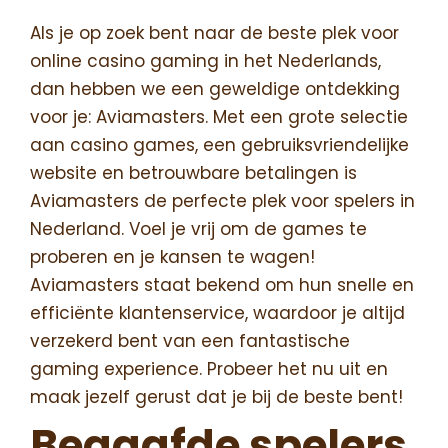
Als je op zoek bent naar de beste plek voor
online casino gaming in het Nederlands,
dan hebben we een geweldige ontdekking
voor je: Aviamasters. Met een grote selectie
aan casino games, een gebruiksvriendelijke
website en betrouwbare betalingen is
Aviamasters de perfecte plek voor spelers in
Nederland. Voel je vrij om de games te
proberen en je kansen te wagen!
Aviamasters staat bekend om hun snelle en
efficiënte klantenservice, waardoor je altijd
verzekerd bent van een fantastische
gaming experience. Probeer het nu uit en
maak jezelf gerust dat je bij de beste bent!
Begaafde spelers