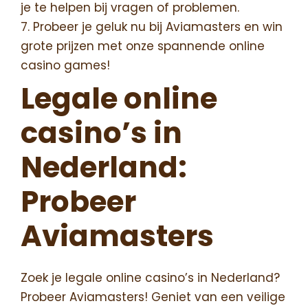
je te helpen bij vragen of problemen.
7. Probeer je geluk nu bij Aviamasters en win
grote prijzen met onze spannende online
casino games!
Legale online
casino’s in
Nederland:
Probeer
Aviamasters
Zoek je legale online casino’s in Nederland?
Probeer Aviamasters! Geniet van een veilige