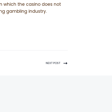
in which the casino does not
ing gambling industry.
NEXT POST