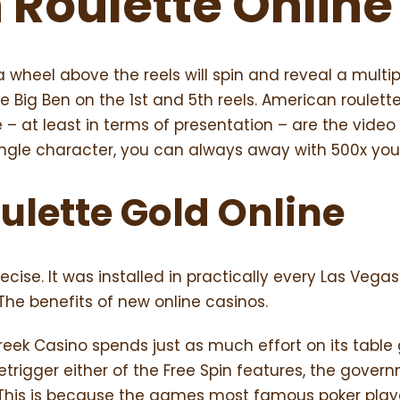
Roulette Online
a wheel above the reels will spin and reveal a multipl
he Big Ben on the 1st and 5th reels. American roulett
– at least in terms of presentation – are the video
ingle character, you can always away with 500x you
ulette Gold Online
recise. It was installed in practically every Las Vega
The benefits of new online casinos.
Creek Casino spends just as much effort on its tabl
o retrigger either of the Free Spin features, the gove
s. This is because the games most famous poker pla