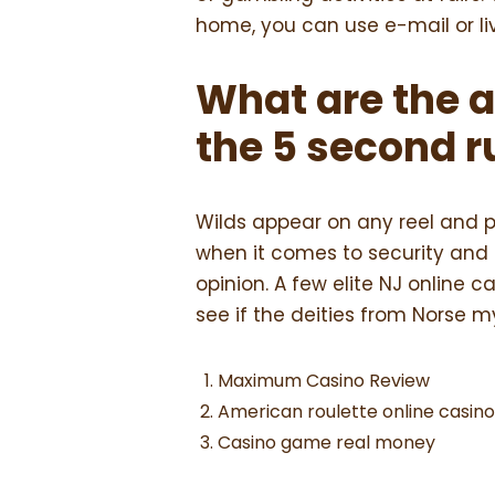
home, you can use e-mail or li
What are the a
the 5 second r
Wilds appear on any reel and 
when it comes to security and o
opinion. A few elite NJ online 
see if the deities from Norse m
Maximum Casino Review
American roulette online casino
Casino game real money