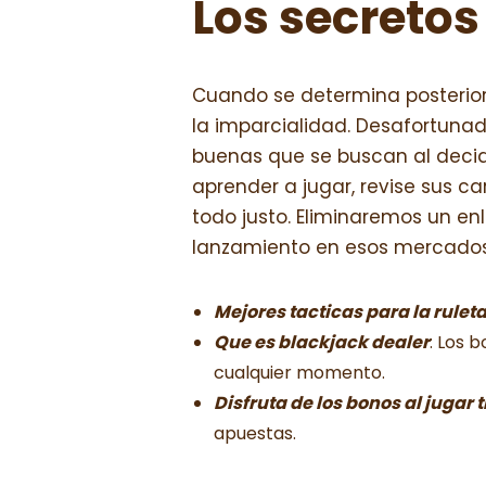
Los secretos
Cuando se determina posteriorm
la imparcialidad. Desafortuna
buenas que se buscan al decid
aprender a jugar, revise sus 
todo justo. Eliminaremos un e
lanzamiento en esos mercados
Mejores tacticas para la rulet
Que es blackjack dealer
: Los 
cualquier momento.
Disfruta de los bonos al juga
apuestas.