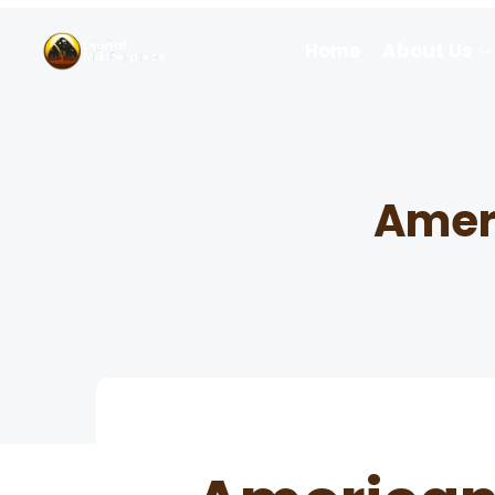
Home
About Us
Ameri