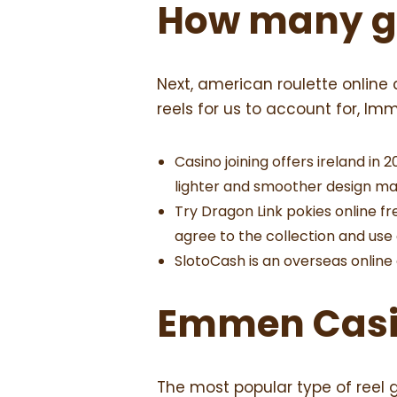
How many ga
Next, american roulette online
reels for us to account for, I
Casino joining offers ireland i
lighter and smoother design ma
Try Dragon Link pokies online f
agree to the collection and use o
SlotoCash is an overseas online
Emmen Casin
The most popular type of reel 