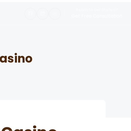
Ready to Get Started?
Get Free Consultation
Casino