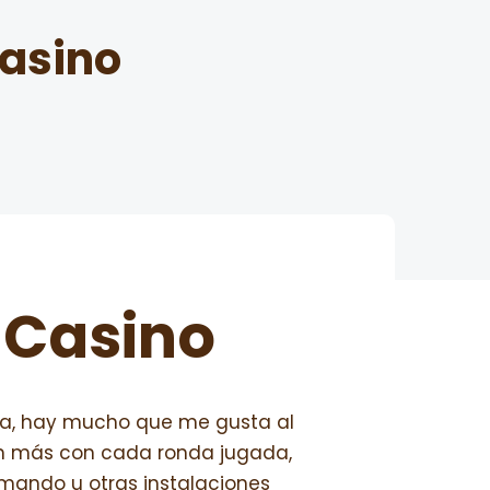
Casino
 Casino
rca, hay mucho que me gusta al
n más con cada ronda jugada,
omando u otras instalaciones