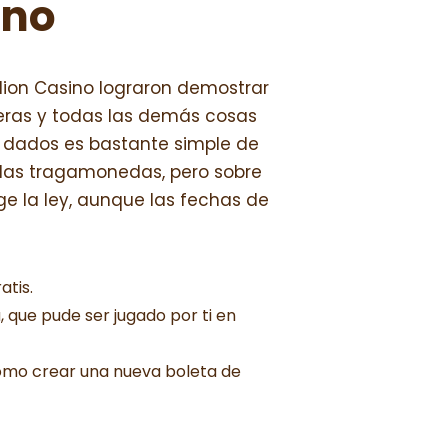
ino
lion Casino lograron demostrar
ieras y todas las demás cosas
e dados es bastante simple de
 las tragamonedas, pero sobre
e la ley, aunque las fechas de
atis.
, que pude ser jugado por ti en
como crear una nueva boleta de