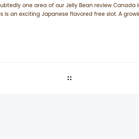
doubtedly one area of our Jelly Bean review Canada 
 is an exciting Japanese flavored free slot. A grow