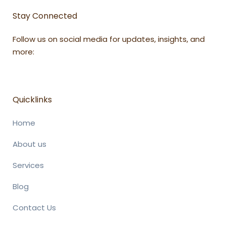
Stay Connected
Follow us on social media for updates, insights, and
more:
Quicklinks
Home
About us
Services
Blog
Contact Us