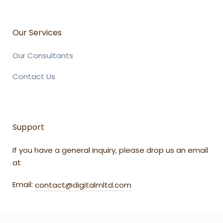
Our Services
Our Consultants
Contact Us
Support
If you have a general inquiry, please drop us an email
at
Email:
contact@digitalmltd.com