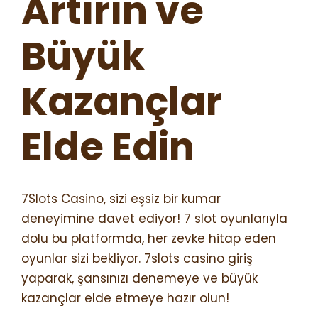
Artırın ve
Büyük
Kazançlar
Elde Edin
7Slots Casino, sizi eşsiz bir kumar
deneyimine davet ediyor! 7 slot oyunlarıyla
dolu bu platformda, her zevke hitap eden
oyunlar sizi bekliyor. 7slots casino giriş
yaparak, şansınızı denemeye ve büyük
kazançlar elde etmeye hazır olun!