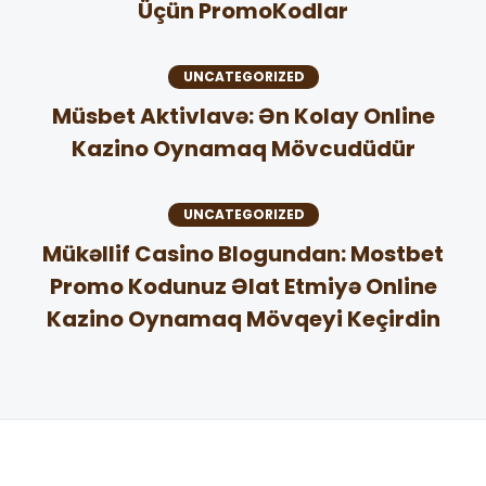
Üçün PromoKodlar
UNCATEGORIZED
Müsbet Aktivlavə: Ən Kolay Online
Kazino Oynamaq Mövcudüdür
UNCATEGORIZED
Mükəllif Casino Blogundan: Mostbet
Promo Kodunuz Əlat Etmiyə Online
Kazino Oynamaq Mövqeyi Keçirdin