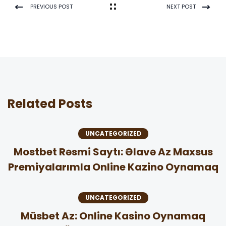
PREVIOUS POST
NEXT POST
Related Posts
UNCATEGORIZED
Mostbet Rəsmi Saytı: Əlavə Az Maxsus
Premiyalarımla Online Kazino Oynamaq
UNCATEGORIZED
Müsbet Az: Online Kasino Oynamaq