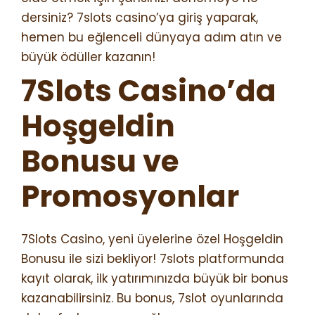
dersiniz? 7slots casino’ya giriş yaparak,
hemen bu eğlenceli dünyaya adım atın ve
büyük ödüller kazanın!
7Slots Casino’da
Hoşgeldin
Bonusu ve
Promosyonlar
7Slots Casino, yeni üyelerine özel Hoşgeldin
Bonusu ile sizi bekliyor! 7slots platformunda
kayıt olarak, ilk yatırımınızda büyük bir bonus
kazanabilirsiniz. Bu bonus, 7slot oyunlarında